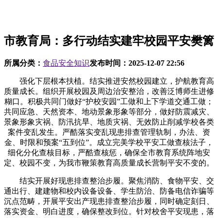
市教育局：多行动结实建牢校园平安樊篱
所属分类：
食品安全知识
发布时间：
2025-12-07 22:56
强化下层根本扶植。结实推进安然校园建立，护航教育高
质量成长。组织开展校园及周边治安整治，改善泛博师生进修
糊口。积极共同门做好“护校安园”工做和上下学道交通工做；
共同应急、天然资本、地动景象形象等部分，做好防震减灾、
景象形象灾祸、防汛抗旱、地质灾祸、无效防止削减学校各类
案件变乱发生。严酷落实变乱现患排查管理轨制，办法、资
金、时限和预案“五到位”。成立完美学校平安工做查核法子，
细化分化查核目标，严酷查核惩，确保全市教育系统阵地安
定、校园不变，为我市鞭策教育高质量成长营制平安不变的。
结实开展好现患排查整治步履。聚焦消防、食物平安、交
通出行、建建物和校内设备设备、学生防治、防备电信诈骗等
沉点范畴，开展平安出产现患排查整治步履，同时确定刻日、
落实资金、明白进度，确保整改到位。针对校舍平安现患，落