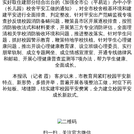
实好取住建部分结合出台的《加强全市公（平易近）办中小学
（长儿园）校舍平安工做的通知》，对全市校舍根基环境和建
建平安进行全面排查、判定整改。针对平安出产范畴监视专项
查抄反馈校园消防备畴问题，鞭策县市区开展逐校排查，按照
消防验收法式和材料要求，开展第三方专业消防评估，全面理
清相关学校消防验收环境和问题，推进整改落实。针对学生问
题，抓好校园警示教育，鞭策特地学校扶植。针对学生心理健
康问题，推出开设心理健康教育课、设立班级心理委员、实行
朋辈轨制、成立专题网坐、成立情感宣泄室、开通专线德律风
和邮箱、开展心理健康普查监测等7项办法，帮力学生健康、
全面成长。
本报讯 （记者 霞） 客岁以来，市教育局紧盯校园平安新
特点、新形势，多措并举，普遍开展各项整治工做，对症下药
补短板、堵缝隙，结实建牢校园平安樊篱，全力建立校园平安
成长新款式。
扫一扫，关注官方微信