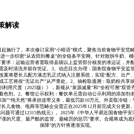
策解读
日起施行了。本次修订采用“小暗语”模式，聚焦当前食物平安
进一步织密“从农田到餐桌”的全链条平安网。针对散拆牛奶、
可要求：运输运营者需取得县级以上监管部分核发的准运证，并
需及时清洗并留存凭证。3。动态目次办理：国务院食物平安监
改案将婴长儿配方液态乳正式纳入注册系统，实现“配方、出产、
或工艺将按“无证出产”从严查处。2。抽检取逃溯：取奶粉共享
用尺度（2025版）》，新规从“泉源减量”和“全程可溯”双
着色剂。2。餐馆公示权利：餐饮单元需自动公示利用的添加剂
加”“纯天然”将承担连带义务，最低罚款10万元。外卖取冷链：
长儿食物、电商等范畴企业需正在2025年12月前完成天分更
题可通过12315热线元）。2025年《中华人平易近国食物平
严谨的尺度、最严酷的监管、最峻厉的惩罚”要求。合规将成为底
保障”的方针将逐渐实现。