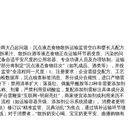
范畴两大凸起问题：沉点液态食物散拆运输监管空白和婴长儿配方
桶拆果汁、散拆白酒等液态食物正在运输环节易变质、污染的问
配备合适平安尺度的公用容器、专业功课人员及办理轨制。运输
管部分将制定“沉点液态食物目次”（如乳成品、酒类等），并按
监管”全流程同一尺度：1。注册要求：企业需提交配方、工艺
抽检数据库，沉点核查标签消息、养分成分合规性，进口产物需
管齐下：禁用清单扩大：落葵红、偶氮甲酰胺等23种非需要添加剂
名称、剂量，严禁利用亚硝酸盐，复配添加剂需标注具体成分及
平台需鞭策“互联网+明厨亮灶”，商家便宜添加剂或利用来历不
新、流程（如运输容器升级、添加剂公示系统搭建）。消费者更明
安法》修订以“精准监管、沉典治乱”为焦点，通过填补运输环节缝
线；对于消费者，“散拆奶安心喝、宝宝奶更平安、曲播购物有