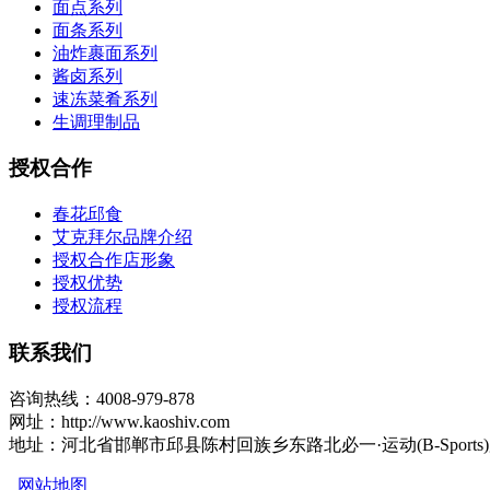
面点系列
面条系列
油炸裹面系列
酱卤系列
速冻菜肴系列
生调理制品
授权合作
春花邱食
艾克拜尔品牌介绍
授权合作店形象
授权优势
授权流程
联系我们
咨询热线：4008-979-878
网址：http://www.kaoshiv.com
地址：河北省邯郸市邱县陈村回族乡东路北必一·运动(B-Sports
网站地图