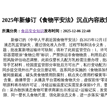
2025年新修订《食物平安法》沉点内容政
所属分类：
食品安全知识
发布时间：
2025-12-06 22:48
新修订的《中华人平易近国食物平安法》自2025年12月1
液态乳监管缺失，通过强化准入办理、过程节制和法令义务，
题，批改案新增运输许可轨制，填补了此前监管空白：1。许
容器需喷涂“食物公用”标识，严禁拆运非食物物质，利用后必
照风险评估动态调整。此前仅婴长儿配方乳粉需注册办理，批
等手艺材料，经国度监管部分审批后方可出产，私行变动配方
同步提交境外出产企业注册证明。连系同步实施的《食物添加剂利
被间接裁减，罐头类食物禁用防腐剂，糕点夹心禁用柠檬黄等
含量。曲播带货：从播及平台需检验食物天分，虚假宣传“零添
明原料将吊销许可证，冷链运输温度记实需至多保留6个月。婴
白：采办散拆液态食物可要求商家出示准运证+运输记实，发觉问
隙、同一婴长儿食物尺度、强化新业态义务，进一步落实“最