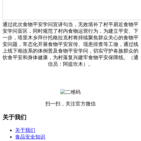
通过此次食物平安学问宣讲勾当，无效填补了村平易近食物平
安学问盲区，同时规范了村内食物运营行为，为建立平安、下
一步，塔里木乡拜什托格拉克村将持续聚焦群众关心的食物平
安问题，常态化开展食物平安宣传、现患排查等工做，通过线
上线下相连系的体例普及食物平安学问，切实守护各族群众的
饮食平安和身体健康，为村落复兴建牢食物平安保障线。（通
信员：阿提坎木）。
扫一扫，关注官方微信
关于我们
关于我们
食品安全知识