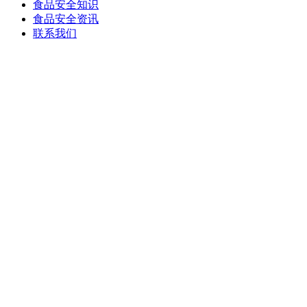
食品安全知识
食品安全资讯
联系我们