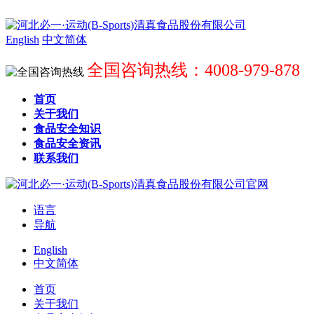
English
中文简体
全国咨询热线：4008-979-878
首页
关于我们
食品安全知识
食品安全资讯
联系我们
语言
导航
English
中文简体
首页
关于我们