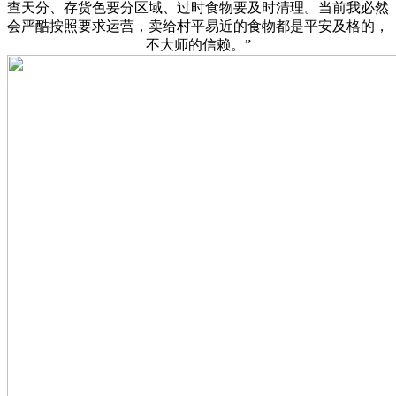
查天分、存货色要分区域、过时食物要及时清理。当前我必然
会严酷按照要求运营，卖给村平易近的食物都是平安及格的，
不大师的信赖。”