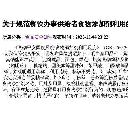
关于规范餐饮办事供给者食物添加剂利用
所属分类：
食品安全知识
发布时间：
2025-12-04 23:22
《食物平安国度尺度 食物添加剂利用尺度》（GB 2760-
切实保障饮食平安，现发布风险提醒如下：明白禁用品种：落
其钠盐正在黄油、淀粉成品、面包、糕点、焙烤食物馅料及概况
（如明矾）、糖精钠、甜美素等甜味剂，苯甲酸、山梨酸等防
样，并载明通用名称、利用范畴、标识不规范、3。落实“五
实记实消息并妥帖保留。以Al计）；粉丝、粉条等淀粉成品铝的
食物添加剂名称、用处及用量，接管社会监视。未依法履行食
证。存正在超范畴、超限量利用食物添加剂行为的，将被违法
十倍以下罚款；情节严沉的，吊销许可证。请各餐饮办事运营