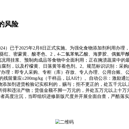
的风险
2024）已于2025年2月8日正式实施。为强化食物添加剂利用
葵红、密蒙黄、酸枣色、2，4-二氯苯氧乙酸、海萝胶、偶氮甲
用挂浆、预制肉成品等食物中全面利用；正在腌渍蔬菜中的最大利用量
腐剂，以及柠檬黄、日落黄等着色剂。2。规范标识识别：采购
专”办理：即专人采购、专柜（库）存放、专人办理、公用台账、
残留量应≤200mg/kg（干样品，以Al计）。自动公示：激
物添加剂进货检验记实权利的，赐与；拒不更正的，处五千元以
所得和违法产物；货值金额不脚一万元的，并处五万元以上十万
者高度注沉，当即组织进修新版尺度并开展全面自查，严酷落实