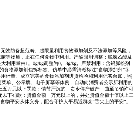
办理，无效防备超范畴、超限量利用食物添加剂及不法添加等风险，
酰胺等物质，正在任何食物中利用。严酷限用调整：脱氢乙酸及
由1。0g/kg调整为0。3g/kg。严禁利用：含铝膨松剂
的食物添加剂包拆标签、仿单中必需清晰标注“食物添加剂”字
公用计量。成立完美的食物添加剂进货检验和利用记实台账，照
励通过菜单、公示牌、电子屏幕等体例，自动向消费者公示所利用的
上五万元以下罚款；情节严沉的，责令停产破产，曲至吊销许可
元以下罚款；货值金额一万元以上的，并处货值金额十倍以上二
食物平安从体义务，配合守护人平易近群众“舌尖上的平安”。