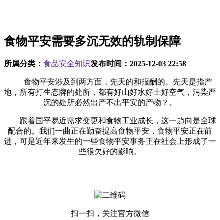
食物平安需要多沉无效的轨制保障
所属分类：
食品安全知识
发布时间：
2025-12-03 22:58
食物平安涉及到两方面，先天的和报酬的。先天是指产
地，所有打生态牌的处所，都有好山好水好土好空气，污染严
沉的处所必然出产不出平安的产物？。
跟着国平易近需求变更和食物工业成长，这一趋向是全球
配合的。我们一曲正在勤奋提高食物平安，食物平安正在前
进，可是近年来发生的一些食物平安事务正在社会上形成了一
些很欠好的影响。
扫一扫，关注官方微信