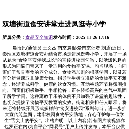
双塘街道食安讲堂走进凤逛寺小学
所属分类：
食品安全知识
发布时间：
2025-11-26 17:16
晨报讯(通信员 王文杰 南京晨报/爱南京记者 刘通)近日，
秦淮区双塘街道食安办结合市场走进凤逛寺小学，开展了一场
从题为“食物平安伴我成长”的宣传进校园勾当，以活泼风趣的
形式为同窗们带来了一堂适用的食物平安课。勾当现场，向同
窗们了常见零食的养分成分、食物添加剂的根基学问，以及若
何分辨健康取非健康食物。指导学生树立准确的食物平安不雅
念，逐渐养成科学、健康的饮食习惯。互动答题环节将氛围推
向。同窗们积极举手、争相抢答，正在轻松高兴的空气中巩固
了所学学问。这种寓教于乐的体例不只加强了讲堂的趣味性，
也切实提拔了食物平安教育的实效。街道相关担任人暗示，将
来还将持续开展形式多样的“食安进校园”系列勾当，进一步扩
大宣传笼盖面，建牢校园食物平安防地，存心守护每一位学
生“舌尖上的平安”。出格声明：以上内容(若有图片或视频亦
包罗正在内)为自平台“网易号”用户上传并发布，本平台仅供