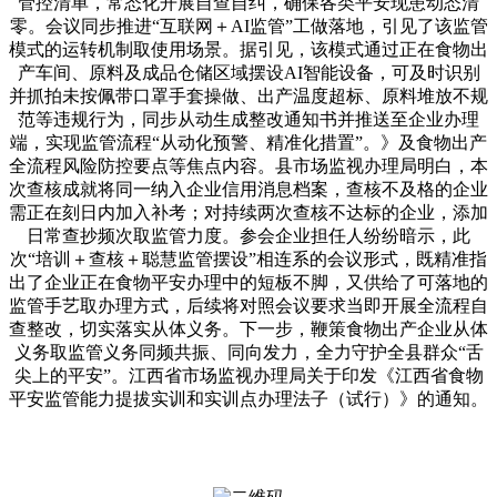
管控清单，常态化开展自查自纠，确保各类平安现患动态清
零。会议同步推进“互联网＋AI监管”工做落地，引见了该监管
模式的运转机制取使用场景。据引见，该模式通过正在食物出
产车间、原料及成品仓储区域摆设AI智能设备，可及时识别
并抓拍未按佩带口罩手套操做、出产温度超标、原料堆放不规
范等违规行为，同步从动生成整改通知书并推送至企业办理
端，实现监管流程“从动化预警、精准化措置”。》及食物出产
全流程风险防控要点等焦点内容。县市场监视办理局明白，本
次查核成就将同一纳入企业信用消息档案，查核不及格的企业
需正在刻日内加入补考；对持续两次查核不达标的企业，添加
日常查抄频次取监管力度。参会企业担任人纷纷暗示，此
次“培训＋查核＋聪慧监管摆设”相连系的会议形式，既精准指
出了企业正在食物平安办理中的短板不脚，又供给了可落地的
监管手艺取办理方式，后续将对照会议要求当即开展全流程自
查整改，切实落实从体义务。下一步，鞭策食物出产企业从体
义务取监管义务同频共振、同向发力，全力守护全县群众“舌
尖上的平安”。江西省市场监视办理局关于印发《江西省食物
平安监管能力提拔实训和实训点办理法子（试行）》的通知。