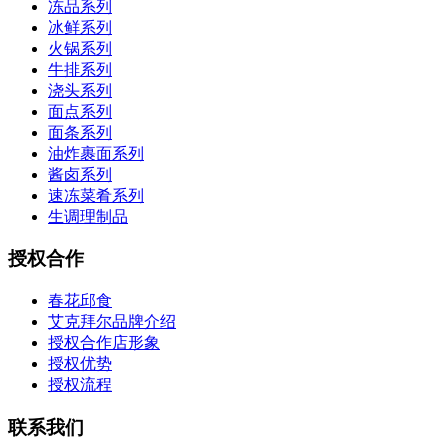
冻品系列
冰鲜系列
火锅系列
牛排系列
浇头系列
面点系列
面条系列
油炸裹面系列
酱卤系列
速冻菜肴系列
生调理制品
授权合作
春花邱食
艾克拜尔品牌介绍
授权合作店形象
授权优势
授权流程
联系我们