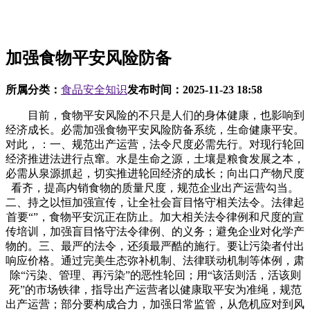
加强食物平安风险防备
所属分类：
食品安全知识
发布时间：
2025-11-23 18:58
目前，食物平安风险的不只是人们的身体健康，也影响到
经济成长。必需加强食物平安风险防备系统，生命健康平安。
对此，：一、规范出产运营，法令尺度必需先行。对现行轮回
经济推进法进行点窜。水是生命之源，土壤是粮食发展之本，
必需从泉源抓起，切实推进轮回经济的成长；向出口产物尺度
看齐，提高内销食物的质量尺度，规范企业出产运营勾当。
二、持之以恒加强宣传，让全社会盲目恪守相关法令。法律起
首要“”，食物平安沉正在防止。加大相关法令律例和尺度的宣
传培训，加强盲目恪守法令律例、的义务；避免企业对化学产
物的。三、最严的法令，还须最严酷的施行。要让污染者付出
响应价格。通过完美生态弥补机制、法律联动机制等体例，肃
除“污染、管理、再污染”的恶性轮回；用“该活则活，活该则
死”的市场铁律，指导出产运营者以健康取平安为准绳，规范
出产运营；部分要构成合力，加强日常监管，从危机应对到风