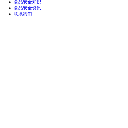
食品安全知识
食品安全资讯
联系我们