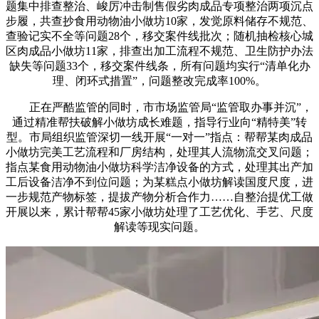
题集中排查整治、峻厉冲击制售假劣肉成品专项整治两项沉点
步履，共查抄食用动物油小做坊10家，发觉原料储存不规范、
查验记实不全等问题28个，移交案件线批次；随机抽检核心城
区肉成品小做坊11家，排查出加工流程不规范、卫生防护办法
缺失等问题33个，移交案件线条，所有问题均实行“清单化办
理、闭环式措置”，问题整改完成率100%。
正在严酷监管的同时，市市场监管局“监管取办事并沉”，
通过精准帮扶破解小做坊成长难题，指导行业向“精特美”转
型。市局组织监管深切一线开展“一对一”指点：帮帮某肉成品
小做坊完美工艺流程和厂房结构，处理其人流物流交叉问题；
指点某食用动物油小做坊科学洁净设备的方式，处理其出产加
工后设备洁净不到位问题；为某糕点小做坊解读国度尺度，进
一步规范产物标签，提拔产物分析合作力……自整治提优工做
开展以来，累计帮帮45家小做坊处理了工艺优化、手艺、尺度
解读等现实问题。