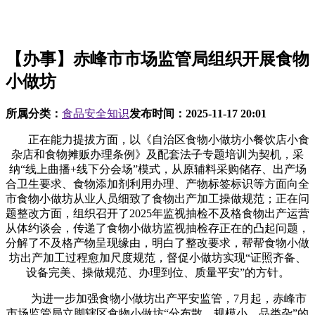
【办事】赤峰市市场监管局组织开展食物
小做坊
所属分类：
食品安全知识
发布时间：
2025-11-17 20:01
正在能力提拔方面，以《自治区食物小做坊小餐饮店小食
杂店和食物摊贩办理条例》及配套法子专题培训为契机，采
纳“线上曲播+线下分会场”模式，从原辅料采购储存、出产场
合卫生要求、食物添加剂利用办理、产物标签标识等方面向全
市食物小做坊从业人员细致了食物出产加工操做规范；正在问
题整改方面，组织召开了2025年监视抽检不及格食物出产运营
从体约谈会，传递了食物小做坊监视抽检存正在的凸起问题，
分解了不及格产物呈现缘由，明白了整改要求，帮帮食物小做
坊出产加工过程愈加尺度规范，督促小做坊实现“证照齐备、
设备完美、操做规范、办理到位、质量平安”的方针。
为进一步加强食物小做坊出产平安监管，7月起，赤峰市
市场监管局立脚辖区食物小做坊“分布散、规模小、品类杂”的