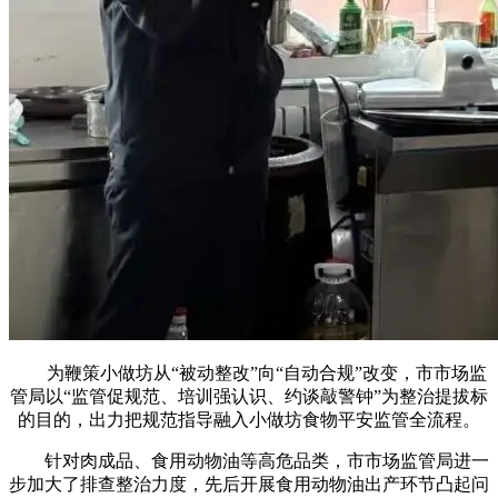
为鞭策小做坊从“被动整改”向“自动合规”改变，市市场监
管局以“监管促规范、培训强认识、约谈敲警钟”为整治提拔标
的目的，出力把规范指导融入小做坊食物平安监管全流程。
针对肉成品、食用动物油等高危品类，市市场监管局进一
步加大了排查整治力度，先后开展食用动物油出产环节凸起问