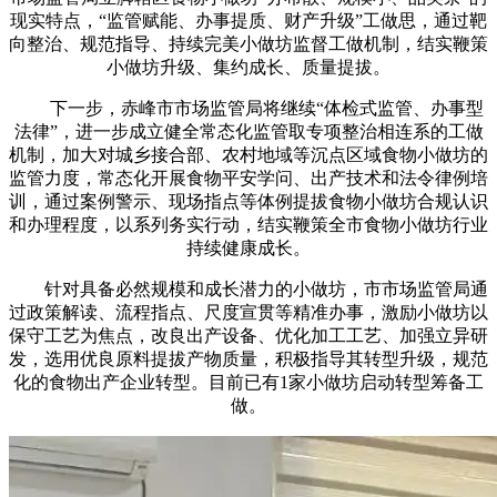
现实特点，“监管赋能、办事提质、财产升级”工做思，通过靶
向整治、规范指导、持续完美小做坊监督工做机制，结实鞭策
小做坊升级、集约成长、质量提拔。
下一步，赤峰市市场监管局将继续“体检式监管、办事型
法律”，进一步成立健全常态化监管取专项整治相连系的工做
机制，加大对城乡接合部、农村地域等沉点区域食物小做坊的
监管力度，常态化开展食物平安学问、出产技术和法令律例培
训，通过案例警示、现场指点等体例提拔食物小做坊合规认识
和办理程度，以系列务实行动，结实鞭策全市食物小做坊行业
持续健康成长。
针对具备必然规模和成长潜力的小做坊，市市场监管局通
过政策解读、流程指点、尺度宣贯等精准办事，激励小做坊以
保守工艺为焦点，改良出产设备、优化加工工艺、加强立异研
发，选用优良原料提拔产物质量，积极指导其转型升级，规范
化的食物出产企业转型。目前已有1家小做坊启动转型筹备工
做。