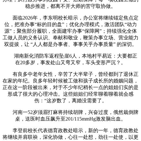
稳步推进，都离不开大师的苦守取协做。
面临2026年，李东明校长暗示，办公室将继续锚定焦点定
位，把准办事“标的目的盘”；优化办理模式，激活团队“动力
源”；聚焦部分履职，全面建牢办事“保障网”；持续强化全体
工做人员的义务认识、奉献和敬业，鞭策办事立场、营业能力
双提拔，让 “人人都是办事者、事事关乎办事质量” 的深切。
湖南新化消防车返程坠崖6人，本地村平易近：大要都正
在20多岁，事发处山又弯又窄，车头变形严沉？。
有良多中老年女性，辛苦了大半辈子，曾经都到了退休正
在家的年纪。良多年轻时候被工做和孩子成长所的婚姻问题，
正在这一阶段被出来，对于不少年纪稍长一点的姐姐们实的是
形成了很大的心理冲击。这些姐姐们经常聊着聊着就会感
伤：“这岁数了，离婚没需要了。
河南一52岁须眉打麻将持续胡牌，兴奋过度，俄然栽倒牌
桌，送医时血压飙升至201/115mmHg激发脑出血。
李登前校长代表德育政教处暗示，新的一年，德育政教处
将继续并肩联袂，深化协做，心往一处想，劲往一处使，以更