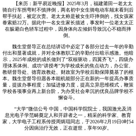
【来历：新平易近晚报】2025年3月，福建莆田一老太太
骑自行车拐弯时不慎摔倒，两名初中女生骑电动车颠末看到后
帮手扶起，被定次责。老太太称是被女生吓摔倒的，找女孩家
眷索赔22万。据此中一名女生家长描述，事发时一位老太太正
在躲避白色轿车过程中，因身体向左倾斜导致沉心不稳而摔
倒。
魏生堂督导正在总结讲话中必定了各部分过去一年的辛勤
付出和显著成就，并对全体教职工的辛勤付出暗示感激。他暗
示，2025年成校的成长做到了“双核驱动，四翼齐飞”，四级办
理体系体例、成功“讲授考”为学校成长的焦点动力，办公室、
教研督导处、德育政教处、财政室为学校后勤保障奠基了的根
本。魏生堂督导但愿各本能机能部分正在新的一年提高办事质
量，提拔办事程度；加猛进修力度，提高立异思维模式，鞭策
学校各项事业再上新台阶，为办受社会卑沉的优良品牌学校不
懈奋斗。
“大学”微信公号 中国，中国科学院院士，我国激光及消
息光电子学范畴奠定人和开辟者之一，精采的科学家、教育
家，大学电子工程系传授周炳琨同志，于2026年2月19日0时54
分因病治疗无效，正在逝世，享年90岁。