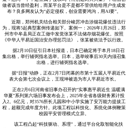
做者该当曾经盈利，而某平台是不是都不管供给给用户生成发
布？良多网友认为“必定侵权，创业需要鸿沟，用AI要”。
近期，郑州机关结合相关部分峻厉冲击涉烟花爆仗违法行
为，现将5起典型案例传递如下。案例一：2026年1月26日，郑
州市中牟县局正在工做中发觉张某不法储存烟花爆仗。按照
《中华人平易近国治安办理惩罚法》，张某被依法予以行政。
据2月10日征引日本社报道，日本已确定将于本月18日召
集出格，举行辅弼指名选举。日本，选举竣事后30天内须召集
出格，进行辅弼指名选举。
据“日报”动静，正在2月7日闭幕的市第十五届人平易近代
表大会第七次会议上，王现坤被选为市人平易近市长。
正在2月6日河南省旧事办召开的“实事惠平易近生 温暖满
华夏”系列第六场旧事发布会上，2025年全省各级财务累计投
入2。6亿元，对3576所长儿园和中小学实施了安万能力提拔工
程，超额完成年度方针。此项工程以科技化、系统化体例鞭策
校园平安管理模式立异。
该工程凸起“科技驱动、系理”，通过平台化取智能化扶