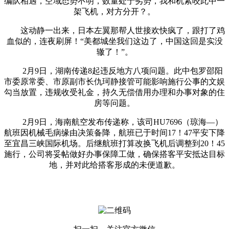
编队相遇，空域态势不明，数量处于劣势，我和机紧咬此中一
架飞机，对方分开？。
这动静一出来，日本左翼那帮人世接欢快疯了，跟打了鸡
血似的，连夜刷屏！“美都城坐我们这边了，中国这回是实没
辙了！”。
2月9日，湖南传递8起违反地方八项问题。此中包罗邵阳
市委原常委、市原副市长仇珂静接管可能影响施行公事的文娱
勾当放置，违规收受礼金，持久无偿借用办理和办事对象的住
房等问题。
2月9日，海南航空发布传递称，该司HU7696（琼海—）
航班因机械毛病缘由决策备降，航班已于时间17！47平安下降
至宜昌三峡国际机场。后继航班打算改换飞机后调整到20！45
施行，公司将妥帖做好办事保障工做，确保搭客平安抵达目标
地，并对此给搭客形成的未便道歉。