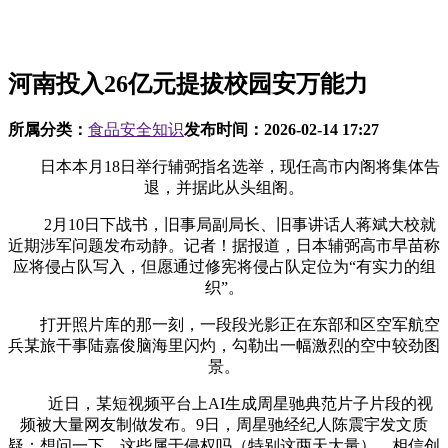
河南投入26亿元提拔校园安万能力
所属分类：
食品安全知识
发布时间：
2026-02-14 17:27
日本本月18日举行辅弼指名选举，现任高市内阁将集体告
退，并据此从头组阁。
2月10日下战书，旧事局副局长、旧事讲话人蒋斌大校就
近期涉军问题发布动静。记者！据报道，日本辅弼高市早苗称
应将侵占队写入，但愿通过修宪将侵占队定位为“有实力的组
织”。
打开照片库的那一刻，一段段光影正在东部和区空军航空
兵某旅干事陆嘉俊脑海里闪灼，勾勒出一幅激烈的空中较劲图
景。
近日，某短视频平台上AI生成周星驰典范片子片段的视
频被大量网友制做发布。9日，周星驰经纪人陈震宇发文质
疑：想问一下，这些属于侵权吗（特别这两天大量），相信创