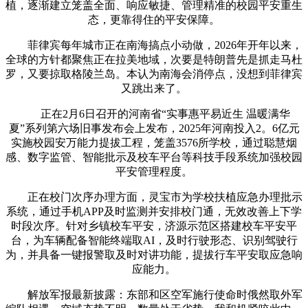
植，逐渐建立笼盖全面、响应敏捷、管理精准的校园平安重生
态，更靠得住的平安保障。
菲律宾每年城市正在南海搞点小动做，2026年开年以来，
全球的方针都聚焦正在拉美地域，次要是特朗普先是抓走马杜
罗，又要掠取格陵兰岛。本认为南海会消停点，没想到菲律宾
又跳出来了。
正在2月6日召开的河南省“实事惠平易近生 温暖满华
夏”系列第六场旧事发布会上发布，2025年河南投入2。6亿元
实施校园安万能力提拔工程，笼盖3576所学校，通过聪慧烟
感、数字监管、智能批示及校车平台等科技手段系统加强校园
平安管理程度。
正在校门次序办理方面，灵宝市为学校扶植应急办理批示
系统，通过手机APP及时监测并安排校门通，无效改善上下学
时段次序。针对乡镇校车平安，济源示范区搭建校车平安平
台，为车辆配备智能终端取AI，及时行驶形态、识别驾驶行
为，并具备一键报警取及时对讲功能，提拔行车平安取应急响
应能力。
解放军报最新披露：东部和区空军施行使命时俄然取外军