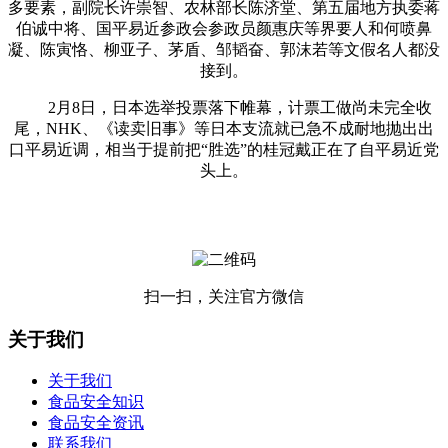
多要素，副院长许崇智、农林部长陈济堂、第五届地方执委蒋
伯诚中将、国平易近参政会参政员颜惠庆等界要人和何喷鼻
凝、陈寅恪、柳亚子、茅盾、邹韬奋、郭沫若等文假名人都没
接到。
2月8日，日本选举投票落下帷幕，计票工做尚未完全收
尾，NHK、《读卖旧事》等日本支流就已急不成耐地抛出出
口平易近调，相当于提前把“胜选”的桂冠戴正在了自平易近党
头上。
扫一扫，关注官方微信
关于我们
关于我们
食品安全知识
食品安全资讯
联系我们