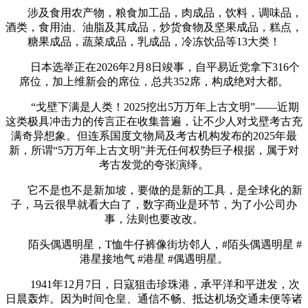
涉及食用农产物，粮食加工品，肉成品，饮料，调味品，
酒类，食用油、油脂及其成品，炒货食物及坚果成品，糕点，
糖果成品，蔬菜成品，乳成品，冷冻饮品等13大类！
日本选举正在2026年2月8日竣事，自平易近党拿下316个
席位，加上维新会的席位，总共352席，构成绝对大都。
“戈壁下满是人类！2025挖出5万万年上古文明”——近期
这类极具冲击力的传言正在收集普遍，让不少人对戈壁考古充
满奇异想象。但连系国度文物局及考古机构发布的2025年最
新，所谓“5万万年上古文明”并无任何权势巨子根据，属于对
考古发觉的夸张演绎。
它不是也不是新加坡，要做的是新的工具，是全球化的新
子，马云很早就看大白了，数字商业是环节，为了小公司办
事，法则也要改改。
陌头偶遇明星，T恤牛仔裤像街坊邻人，#陌头偶遇明星 #
港星接地气 #港星 #偶遇明星。
1941年12月7日，日寇狙击珍珠港，承平洋和平迸发，次
日晨轰炸。因为时间仓皇、通信不畅、抵达机场交通未便等诸