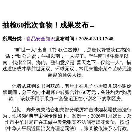
抽检60批次食物！成果发布→
所属分类：
食品安全知识
发布时间：
2026-02-13 17:48
“旷世一人”出自《书·狄仁杰传》，是唐代赞誉狄仁杰的
话：“狄公之贤，斗极以南，一人罢了。”“斗南”指斗极星以
南，代指全国、海内。整句意义是“普天之下，仅此一人”。描
述道德或才学并世无双、环球无双，常用来推崇某个范畴无法
超越的顶尖人物。
记者从裁判文书网获悉，老唐正在儿子小唐取儿媳小谢婚
姻期间，分三次向小谢账户转账合计650万元，备注均为“购房
款”，该款子用于采办一套登记正在小谢名下的学区房。
近期，郑州机关结合相关部分峻厉冲击涉烟花爆仗违法行
为，现将5起典型案例传递如下。案例一：2026年1月26日，郑
州市中牟县局正在工做中发觉张某不法储存烟花爆仗。按照
《中华人平易近国治安办理惩罚法》，张某被依法予以行政。