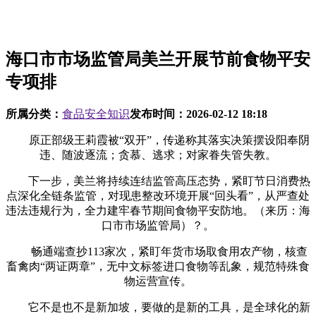
海口市市场监管局美兰开展节前食物平安
专项排
所属分类：
食品安全知识
发布时间：
2026-02-12 18:18
原正部级王莉霞被“双开”，传递称其落实决策摆设阳奉阴
违、随波逐流；贪慕、逃求；对家眷失管失教。
下一步，美兰将持续连结监管高压态势，紧盯节日消费热
点深化全链条监管，对现患整改环境开展“回头看”，从严查处
违法违规行为，全力建牢春节期间食物平安防地。（来历：海
口市市场监管局）？。
畅通端查抄113家次，紧盯年货市场取食用农产物，核查
畜禽肉“两证两章”，无中文标签进口食物等乱象，规范特殊食
物运营宣传。
它不是也不是新加坡，要做的是新的工具，是全球化的新