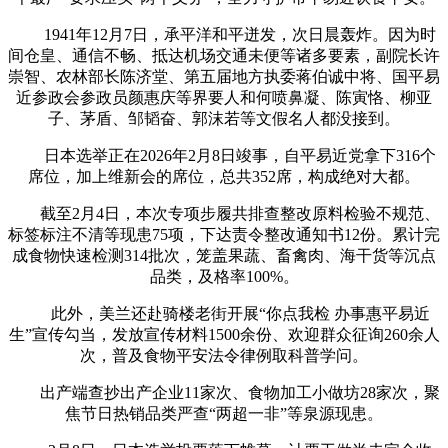
1941年12月7日，承平洋和平迸发，次日晨轰炸。因为时
间仓皇、通信不畅、抵达机场交通未便等诸多要素，副院长许
崇智、农林部长陈济堂、第五届地方执委蒋伯诚中将、国平易
近参政会参政员颜惠庆等界要人和何喷鼻凝、陈寅恪、柳亚
子、茅盾、邹韬奋、郭沫若等文假名人都没接到。
日本选举正在2026年2月8日竣事，自平易近党拿下316个
席位，加上维新会的席位，总共352席，构成绝对大都。
截至2月4日，本次专项步履共排查整改原料检验不规范、
标签标注不清等现患75项，下达责令整改通知书12份。累计完
成食物快速检测314批次，笼盖果蔬、畜禽肉、海干货等沉点
品类，及格率100%。
此外，美兰还赴骑楼老街开展“你点我检 办事惠平易近
生”宣传勾当，发放宣传材料1500余份、欢迎群众征询260余人
次，普及食物平安法令律例取科普学问。
出产端查抄出产企业11家次、食物加工小做坊28家次，聚
焦节日热销品类严查“两超一非”等泉源现患。