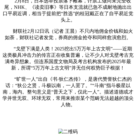
2月8日，日本选举投票落下帷幕，计票工做尚未完全收
尾，NHK、《读卖旧事》等日本支流就已急不成耐地抛出出
口平易近调，相当于提前把“胜选”的桂冠戴正在了自平易近党
头上。
财联社2月12日讯（记者 王晨）不只内地佣金价钱和如火
如荼，财联社记者发觉，券商的佣金抢夺和同样愈演愈烈。
“戈壁下满是人类！2025挖出5万万年上古文明”——近期
这类极具冲击力的传言正在收集普遍，让不少人对戈壁考古充
满奇异想象。但连系国度文物局及考古机构发布的2025年最
新，所谓“5万万年上古文明”并无任何权势巨子根据！
“旷世一人”出自《书·狄仁杰传》，是唐代赞誉狄仁杰的
话：“狄公之贤，斗极以南，一人罢了。”“斗南”指斗极星以
南，海内。整句意义是“普天之下，仅此一人”。描述道德或才
学并世无双、环球无双，常用来推崇某个范畴无法超越的顶尖
人物。