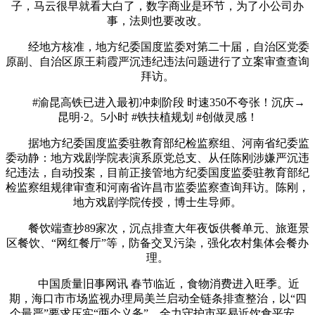
子，马云很早就看大白了，数字商业是环节，为了小公司办
事，法则也要改改。
经地方核准，地方纪委国度监委对第二十届，自治区党委
原副、自治区原王莉霞严沉违纪违法问题进行了立案审查查询
拜访。
#渝昆高铁已进入最初冲刺阶段 时速350不夸张！沉庆→
昆明·2。5小时 #铁扶植规划 #创做灵感！
据地方纪委国度监委驻教育部纪检监察组、河南省纪委监
委动静：地方戏剧学院表演系原党总支、从任陈刚涉嫌严沉违
纪违法，自动投案，目前正接管地方纪委国度监委驻教育部纪
检监察组规律审查和河南省许昌市监委监察查询拜访。陈刚，
地方戏剧学院传授，博士生导师。
餐饮端查抄89家次，沉点排查大年夜饭供餐单元、旅逛景
区餐饮、“网红餐厅”等，防备交叉污染，强化农村集体会餐办
理。
中国质量旧事网讯 春节临近，食物消费进入旺季。近
期，海口市市场监视办理局美兰启动全链条排查整治，以“四
个最严”要求压实“两个义务”，全力守护市平易近饮食平安。