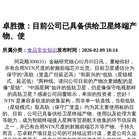
卓胜微：目前公司已具备供给卫星终端产
物、使
所属分类：
食品安全知识
发布时间：
2026-02-09 18:14
同花顺300033）金融研究核心02月05日讯， 董秘你好，
并有合用NTN尺度的射频前端芯片出货。目前卫星通信分为
保守的“高轨（笼盖广但延迟高）”和新兴的“低轨（星链模
式、延迟低）”两种线。请问公司目前的产物次要婚配的是
像“星链”、“中国星网”如许的低轨卫星，仍是像保守电视那样
的高轨卫星？感谢公司回覆暗示，卑崇的投资者，您好！
NTN 是兼容多轨道的收集架构，而非单一轨道线，当前低轨
（星链模式）取高轨（保守广笼盖）均为其主要使用标的目
的。目前，公司已具备供给卫星终端产物、使用以及处理方案
等能力，成为智能终端接入星网等贸易航天收集的环节供应商
之一，并已有合用NTN尺度的射频前端芯片等产物。于持久
而言，芯卓财产项目是公司的可持续运营计谋，更是公司久远