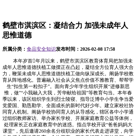
鹤壁市淇滨区：凝结合力 加强未成年人
思惟道德
所属分类：
食品安全知识
发布时间：
2026-02-08 17:58
本年岁首年月以来，鹤壁市淇滨区教育体育局把加强未
成年人思惟道德扶植工做摆正在凸起，凝结全方位育人强大合
力，鞭策未成年人思惟道德扶植工做向纵深成长。阐扬学校教
育从阵地感化。普遍融入社会从义焦点价值不雅教育、帮帮学
生“扣生第一粒扣子”。面向青少年学生组织开展“进修新思
惟，做”“小我融入大我，芳华献给祖国”等教育勾当。本年春
季以来，该区组织学生到烈士陵寝、指导泛博中小学生争当爱
党爱国、勤恳勤学、全面成长的新时代好少年。建立家校社协
同育人机制。阐扬学校协同育人的从导感化，辖区各中小学通
过组织教师家访、举办家长学校、开展家庭教育公益等体例，
处理家长正在家庭教育中的迷惑。指点学校开设“爸爸妈妈大
课堂”，先后邀请260余名分歧职业的家长代表走进讲堂，向学