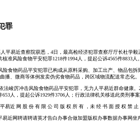
犯罪
平易近查察院获悉，4日，最高检经济犯罪查察厅厅长杜学毅正在
共核准风险食物平安犯罪1218件1994人，提起公诉4565件8833人
食物药品平安犯罪已构成从原料采购、加工出产、物品包拆到
曲播、微商等体例发卖伪劣食物药品，跨区域物流配送常态化。
峻厉冲击风险食物药品平安犯罪，无力人平易近群命健康。202
53人，提起公诉1929件3706人；行政法律机关移送此类刑事案件
近 网 股 份 有 限 公 司 版 权 所 有 ，未 经 书 面 授 权 禁 止
近网聘请聘请英才告白办事合做加盟版权办事数据办事网坐