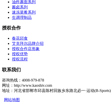
油炸裹面系列
酱卤系列
速冻菜肴系列
生调理制品
授权合作
春花邱食
艾克拜尔品牌介绍
授权合作店形象
授权优势
授权流程
联系我们
咨询热线：4008-979-878
网址：http://www.kaoshiv.com
地址：河北省邯郸市邱县陈村回族乡东路北必一·运动(B-Sports
网站地图