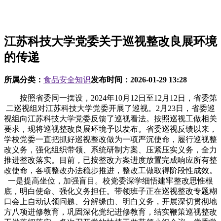
江苏科技大学党委关于巡视整改良展环境
的传递
所属分类：
食品安全知识
发布时间：
2026-01-29 13:28
按照省委同一摆设，2024年10月12日至12月12日，省委第二巡视组对江苏科技大学党委开展了巡视。2月23日，省委巡视组向江苏科技大学党委反馈了巡视看法。按照巡视工做相关要求，现将巡视整改良展环境予以发布。省委巡视反馈以来，学校党委一直把抓好巡视整改做为一项严沉使命，履行巡视整改义务，强化组织带领、系统研制方案、压紧压实义务，全力推进整改落实。目前，已按整改方案进度放置完成响应所有整改使命，各项整改办法稳步推进，整改工做取得阶段性成效。一是提高坐位，加强盲目。校党委深学细悟建牢整改思惟根底，明白使命、强化义务担任。带领班子正在巡视整改专题糊口会上自动认领问题、分解缘由、明白义务，开展深切贯彻地方八项进修教育，巩固深化党纪进修教育，结实鞭策巡视整改工做落细落实。多次召开党的扶植工做带领小组会议、党委常委会、巡视整改专题推进会、党务工做例会等对巡视整改工做进行研究摆设和强力推进。二是强化组织带领，压紧压实义务。校党委成立巡视整改工做带领小组，全面担任、同一带领巡视整改落实工做。校党委切实担负“第一义务人”义务，自动认领11个问题的牵头整改使命，牵头整改问题数量达到总数39。28%，通过掌管召开党委常委会专题会、巡视整改工做安排会，深切一线调研督导，落实“我为师生办实事”项目等体例，鞭策整改使命落地收效。带领班子其他严酷落实“一岗双责”，协同推进巡视整改工做。义务部分对照巡视整改工做方案，细化工做行动，明白义务分工，严酷整改时限，研判整改质效，全校上下构成一级抓一级、层层抓落实的巡视整改工做款式。三是系统研制方案，全力推进整改。校党委对照巡视反馈看法，逐条阐发、深源，充实接收巡视整改专题糊口会，制定整改工做方案，报上级审核后正式实施。方案凸起问题导向，将巡视反馈看法细化为整改使命和整改办法，明白了每项办法的牵头校带领、牵头部分、共同部分、整改时限，切确绘制巡视整改的“施工图”和“时间表”。四是巩固整改，构成长效机制。校党委把巡视整改做为鞭策学校事业高质量成长的主要机缘，触类旁通、标本兼治，出力健全完美轨制系统，从泉源上堵塞缝隙。把巡视整改融入日常工做，融入深化，融入全面从严治党，融入干部步队扶植，鞭策巡视整改取学校年度沉点工做无机融合。巡视整改以来，针对性地制定修订了《江苏科技大学带领干部激励激励、容错纠错、能上能下实施法子》《江苏科技大学“校园议事厅”工做轨制》《江苏科技大学三大特色劣势跃升步履“揭榜挂帅”使命办理法子（暂行）》等轨制40余项。一是系统谋划“十五五”规划编制。制定《江苏科技大学“十五五”（2026-2030）教育事业成长规划编制工做方案》，以“十五五”规划编制为契机，了了成长标的目的，统筹学科专业结构，清点办学资本，测算办学规模，优化资本设置装备摆设，实现聚焦聚力成长。二是全面优化人才培育方案。制定《江苏科技大学2026版本科人才培育方案修订指点看法》，修订《江苏科技大学“本-研”贯通式人才培育法子》，推进拔尖立异人才自从培育。沉塑专业教育课程系统。立项扶植96个“科创融合”尝试讲授项目，推进教师科研。三是全力推进张家港校区、苏理工办学及办理模式。学校带领取张家港市带领多次漫谈，就鞭策张家港校区、苏理工持续成长等议题进行深切交换。颠末深切调研和多轮会商，制定了张家港校区、苏理工办学及办理模式的初步方案。校地两边将协同推进张家港校区做大做强和苏理工成长。四是鞭策学校上海处事处全体。学校多次取浦东新区相关部分进行协调沟通，就扶植学校正在上海的新型立异研发载体告竣初步看法，目前正正在开展规划设想等工做。一是优化学科专业布局。沉点培育扶植机械工程、化学2个学术型博士点和材料取化工1个专业学位博士点，做为学校2025年度三大特色劣势跃升步履“揭榜挂帅”使命开展立项扶植。办事国度计谋急需，积极结构智能科学取工程等交叉学科硕士点，已获批低空手艺取工程交叉学科硕士学位授权点。成功获批江苏省杰出工程师学院、江苏省财产学院等省级试点使命。二是加强学科专业联动。实施“本-研”贯通人才培育模式，加大劣势特色学科对本科人才培育的牵引感化。成立“招生-培育-就业”联动机制，停招11个本科专业，启动活动锻炼、数据科学、应急办理新专业存案申报，本科专业布局进一步优化。一是扶植船海范畴高端科研平台。学校获批沉点学科－手艺研究核心2个，取得了正在该范畴省部级科研平台的严沉冲破；获批江苏省高手艺船舶数智化设想制制手艺沉点尝试室，参取获批江苏省船舶新能源动力沉点尝试室，填补了省内船舶数字化设想取智能制制范畴的空白，实现学校首获省沉点尝试室；获批江苏高校沉点尝试室3个；获批江苏省概念验证核心（全省22家）。获批江苏省首批“双高协同”立异成长试点单元，省委办刊发专题引见学校“双高协同”工做经验。二是加强高条理人才培育、引朝上进步利用。优化人才引进政策，完美人才引进评价机制，深化校地人才合做，119人入选江苏省科技副总，获批数再次位列全省高校院所第1，实现持续6年增加。优化人才办事机制，协同处理高条理人才工做、糊口等方面的问题。制定《江苏科技大学岗亭聘用取查核办理法子》，优化教师分类评价及查核机制，退职称评定中添加引进人才评审通道。三是加大船舶行业人才培育力度。慎密对接国度取社会成长新需求，锚定学校特色成长标的目的，优化专业结构，2025年涉船涉海打算招生人数较2024年添加750人；逐渐实现分省分专业精准招生，添加辽宁、、广东、上海4个省（市）的涉船涉海专业招生人数。创重生涯教育系统，把就业工做纳入人才培育全过程，做到精准控制学生就业志愿、精准帮扶坚苦群体、精准对接方针企业，实现有就业志愿的坚苦生群体100%就业。四是打制工程师教育配合体。成立江苏省杰出工程师学院，建立产教融合“3+N”联盟，鞭策江苏省人平易近、中国船舶集团无限公司、江苏省船舶工业行业协会3方共建杰出工程师学院。校地融合推进“双高协同”，牵头成立江苏省首个先辈船舶海工区域手艺转移核心，取镇江高新区共建江苏省杰出工程师学院工程师手艺核心。立异“工学交替”培育模式，推进“项目从导”型招生选拔和“本－研”贯通培育，首批126名博硕士研究生入选杰出工程师学院培育打算。遴选船舶取海工范畴总建制师、总工艺师等大国工匠100多名参取专业学位博硕士研究生结合培育和实践讲授，立项扶植10余门校企深度融合课程做为杰出工程师学院的共享平台课程。学校江苏省杰出工程师学院扶植的阶段性成效获得高度承认，做为独一行业特色型高校典型案例入选《江苏省杰出工程师学院扶植工做动态》，省委教育工做带领小组《教育工做动态》专题引见我校杰出工程师学院扶植工做经验。一是严酷施行“第一议题”进修轨制。将进修贯彻习总最新主要讲话、主要批示和、省委决策摆设列为校党委常委会（专题会议）、党委理论进修核心组进修的第一议题，做到第一时间学、连系现实学、持续跟进学。校党委常委会已开展“第一议题”进修19次，涵盖19个专题，并连系地方及省委决策摆设要乞降学校现实，研究贯彻落实行动。二是切实加强和改良校党委理论进修核心组进修。制定《江苏科技大学2025年党委理论进修核心组进修打算》《关于加强和改良思惟教育工做的实施方案》，把集体进修研讨、专题调研和小我自学连系起来，开展校党委理论进修核心组进修研讨8次，此中， 集体进修研讨3次，进修演讲会专题进修习经济思惟1次，专题读书班进修贯彻地方八项4次。三是正在“用”和“行”上下功夫。推进落实江苏省高手艺船舶和海工配备财产链党组织、江苏省蚕桑财产链党组织联建共建，做到以学促干。校党委理论进修核心组充实阐扬引领感化，以“大走访”为主要抓手撬动“深融合”，分头率队奔赴上海、沉庆、广州、武汉、深圳、大连等地，深切开展学科调研取“访企拓岗”专项步履，取多家企业达才培育取就业合做意向，打通校企协同育人壁垒。积极取国外出名高校开展校际交换、国际科研、人文交换等，学校首个中外合做办学机构“江苏科技大学莫尔多瓦结合学院”获教育部核准设立。一是系统谋划、推进干部步队扶植工做。出台《江苏科技大学中层干部步队扶植规划和年轻干部培育选拔工做方案（2025-2029）》，构成系统化的规划方案。制定《江苏科技大学年轻干部无任用保举工做方案》，分类分级建库储蓄优良人才，为学校干部步队扶植持续注入泉源活水。推进落实《江苏科技大学带领干部激励激励、容错纠错、能上能下实施法子》，进一步强化能者上、优者、庸者下、劣者汰的用人导向。分批次遴选年轻干部挂职熬炼，为干部脱颖而出搭建成长平台、创形成长。二是实施特色劣势跃升工程。制定《江苏科技大学三大特色劣势跃升步履方案（2025-2029）》《江苏科技大学三大特色劣势跃升步履“揭榜挂帅”使命办理法子（暂行）》等文件，2025年首批立项28项扶植使命、6项培育使命，笼盖学科扶植、科研攻关、人才培育等范畴。深切实施首席科学家工程，以立异机制强化“船舶、海洋、蚕桑”特色成长，鼎力提拔特色劣势，加强劣势学科引领，鞭策学科交叉立异。一是严酷施行党委常委会、校长办公会议事法则。2025年以来，所有提交党委常委会、校长办公会研究的事项，会前均由分担校带领牵头组织会商，主要事项由次要带领牵头组织，会前校长沟通协商确定议题，凡是党委常委会、校长办公会议决事项均督办。二是严酷落实“三沉一大”决策轨制。加强严沉主要议题的论证调研，强化决策前沟通协调，严酷施行次要带领末位。2025年以来，校党委常委会共研究“三沉一大”决策事项85项。三是开展议事协调机构的清理规范工做。全面梳理2019年以来成立的73个委员会（带领小组）运转环境。优化议事协调机构，调整后保留46个委员会（带领小组），进一步明白职责要求，做到无效运转，切实阐扬本能机能感化。一是严酷规范干部选拔任用流程。严酷对标地方和省委文件，修订完美《江苏科技大学中层干部选拔任用工做实施法子》，沉点优化保举法式，成立尺度化操做流程，严酷施行“-保举-调查-会商决定-任职”全链条办理，确保各环节跟尾有序、规范通明。二是强化全程办理。认实贯彻施行《党政带领干部选拔任用工做条例》《关于加强干部选拔任用工做的若干看法》及示范文本要求，保举中按知情度、联系关系度和代表性准绳，扩大一线教职工、办事对象及联系关系部分人员参取比例，进一步拓宽干部选拔任用监视笼盖面。三是建成利用“干部选任流程系统”。成立“一人一档、一步一记”线上电子台账，笼盖所相关键步调，使干部选任流程愈加完整和规范，每个干部的选拔任用过程都“可逃溯、可倒查”。一是优化选任法式和流程。正在全校范畴内普遍宣传选人用人尺度、岗亭人选的根基前提，提高师生晓得率、承认度。规范开展保举，留意听取校带领班子的看法，将师生度做为调查硬目标，度不高者不得列为调查对象。夯实本能机能部分和二级学院从体义务，加大对干部的日常领会深度和广度，充实听取师生看法。二是强化干部监视办理。开展两轮带领干部社会兼职自查自纠工做，强化干部社会兼职规范化办理。组织指点带领干部小我相关事项演讲集中填报工做，确保带领干部填报内容的实正在、精确取规范，按照比例随机抽查带领干部查核分歧率100%。三是实施干部动态办理。成立“履职担任取岗亭婚配指数”评价系统，设想沉构干部测评集成系统，及时领会、按期阐发干部的工做形态和质效，开展专题阐发研判，对于工做表示欠安的干部及时予以提示教育。一是推进落实“三项机制”。认实贯彻施行干部激励激励、容错纠错、能上能下相关政策，按期阐发研判查核调查、巡察审计、小我相关事项演讲、评断、举报等相关环境，动态控制干部现实表示。二是连结优良的班子运转质态。紧扣内部管理取事业成长两个维度，成立“以班子定级倒逼干部履职”的机制，对班子进行“ABC”类分级定档，做为班子调整的主要根据，确保组织全体功能不竭顺应学校成长需要。三是系统谋划干部培训和查核工做。实施“深蓝赋能”中层干部培训打算，聚焦成长难题，开展分层分类线场，推进干部实践熬炼，全面提拔干部步队履本能机能力。建立“日常查核-任期查核-年度查核”三位一体的干部门析评价系统，为科学设置装备摆设中层干部步队和精准选拔培育年轻干部供给支持。一是全面控制学校干部双职工消息。成立健全学校干部双职工消息库，对学校带领干部配头、后代正在校工做环境进行系统梳理，正在人事聘请时对报名者进行全面布景查询拜访，领会其亲属关系，从泉源把好用人关。二是进一步强化内控扶植。修订完美相关轨制，正在经费报销、职称评审、岗亭评审、评优评先等过程中，规避亲属关系；项目评审专家均应取申报人员无亲属或合做关系；严酷落实财政报销各环节把关义务。三是加强警示教育。组织召开学校专题警示教育会议3次，正在“清风科大”号和纪委机关网坐设立“守规律讲老实”“进修问答·加强党的做风扶植”等8个专栏推送文章150余篇。为财政人员、后勤集团办理人员、机关干部和学院教师等开展廉政教育专题宣讲6次。四是强化沉点范畴干部轮岗交换。对后勤基建、财政资产、投标采购、招生就业等廉政风险较大的岗亭，成立“清廉档案”逃溯轨制，连系三年一次干部换届工做，准绳上担任统一部分次要担任人不得跨越两届。一是加强对投标采购工做的指点监视。取校长签定党风廉政扶植义务书，强化“一岗双责”的履职认识。制定投标办廉政防控办法，加强清廉教育，完美2025年廉政进修教育打算和谈话提示机制，投标办担任人取投标办其他人员开展常态化谈话提示。二是专项整治招投标范畴凸起问题。制定招投标工做专项整改方案，按4个类型细化10个具体问题，明白24项整改办法，成立专项督查组，对整改环境开展专项监视查抄。修订《关于加强对招投标工做监视的若干》等轨制，强化学校招投标范畴监视办理和廉政风险防控，严把标前“入口关”、标中“评定关”和标后“履约关”，投标项目“标前-标中-标后”全流程环节环节监管进一步严实，压实招投标部分担任人、评审专家和工做人员义务，将《江苏科技大学带领干部插手干涉严沉事项记实演讲轨制》嵌入招投标范畴，落实带领干部插手干涉招投标“一事一报”工做要求。一是针对“标前”加强论证审核。成立投标采购实施方案结合审查、投标办处务会议机制和投标文件发布前系统会审机制等集体味商机制。制定《江苏科技大学投标采购需求办理细则》，规范需求论证。修订《江苏科技大学投标采购代办署理机构办理细则》，进一步完美代办署理机构工做质量的评价、查核和裁减轨制。二是针对“标中”规范组织评审。修订《江苏科技大学投标采购评审专家办理细则》《江苏科技大学投标采购实施细则》等轨制，准绳上评审专家全数从省财务专家库中抽取，严酷施行合适国度的达标评审专家人数等，加强评审过程中对评审专家的监视和评价。三是针对“标后”加强协同监管。正在投标文件中明白转包，商定惩罚条目，一旦发觉违法转包，解除合同。严酷施行《江苏科技大学扶植工程项目变动取现场签证办理法子》等相关轨制，严控工程变动、项目预算调整，未经审批的工程变动不得纳入决算。一是健全投标采购轨制。修订《江苏科技大学投标采购办理法子》等5个投标采购轨制，细化委托代办署理投标和学校自从投标采购的边界，二是加强20万元限额以下的采购办理。制定《江苏科技大学平安处采购办理》《江苏科技大学校园网工程和消息手艺办事零散采购办理法子（试行）》。修订《江苏科技大学姑苏理工学院采购投标办理实施细则》，姑苏理工学院的投标采购已全数委托学校投标采购。一是开展国有资产清查操纵专项工做。对全校国有资产环境进行全面摸查，梳理问题，制定并落实整改办法。二是加强公用房办理。制定《江苏科技大学公用房办理法子弥补》，进一步健全国有资产全链条办理系统，学校组织相关本能机能单元逐项研究、期限整改，对“双肩挑”、已退休、调离等人员用房开展了清查，清退违规用房。三是加强运营性用房办理。完成校内运营性用房的公开招租、合同签定、房钱上缴省财务等工做，并对未进行存案的国有资产出租事项进行存案。一是认实履行全面从严治党和党风廉政扶植从体义务。组织召开2025年度学校全面从严治党和党风廉政扶植工做会议，制定“两个义务”清单，组织签定从体义务和“一岗双责”5类义务书。对相关带领干部正在招投标工做中不担任、等问题进行庄重问责。制定廉政谈话轨制，正在“两个义务”清单中明白廉政谈话要求，按期跟进监视，提示校党委带领班子落实廉政谈话工做。编印《校带领开展廉政交心谈话记实簿》，细化谈前调研、谈话回访环节，深化交心谈话监视，推进校带领班子和本能机能部分、二级单元“一把手”交心谈话。二是强化巡察监视和警示教育。开展第四届党委第四轮巡察，对4个二级党组织所正在学院开展常规巡察，嵌入式开展就业工做专项监视。召开师生座谈会8场，师生100余人次，列席相关学院党委会、党政联席会议、教职工集中进修等10余次。分层分类开展干部警示教育，组织年轻干部及财政、国资、招投标、后勤等沉点范畴和环节岗亭干部赴法院旁听职务违法案件庭审。沉视以身边人身边事为镜鉴，出力提拔警示教育的针对性和实效性。一是鞭策各类监视分析施治。紧扣贯彻落实严沉决策摆设和省委工做要求成立完美监视台帐，设置6类49个不雅测点，开展闭环式对账监视。制定校纪委交心谈话工做打算，有序同校带领班子、沉点岗亭“一把手”交心谈话，及时提醒风险现患。深化专项监视，将深切进修贯彻地方八项进修教育督导取巡视整改督查无机连系，聚焦义务落实和整改成效，实现全校25个二级党组织督查全笼盖。慎密连系高校范畴凸起问题系统整治工做，成立专项工做组加强协同监视，紧盯招生测验、师德师风及科研经费等范畴，压紧压实各相关本能机能部分和二级党组织义务，制定36项针对性办法，鞭策制定和完美相关办理轨制8项。二是强化“纪监巡审”协同联动。加强部分协同，开展主要环境传递、线索结合排查、问题线索集体研判，鞭策“纪监巡审”协同联动机制落地落实。三是加强监视执纪步队营业能力。以“三化”扶植年步履为契机，聚焦提拔依规依纪依案质效，开设纪检监察干部营业能力提拔收集培训班，选定廉政风险防控、巡视巡察整改和使用等26门课程，先后选派3名纪检干部加入省委巡视和省市纪委监委专案查办工做，无效加强纪检干部营业能力。一是建立“1235N”党建立异工做系统。发布“1235N”党建工做方案，健全上下贯通、施行无力的组织系统，提拔党建品牌的影响力、辐射力，全面鞭策党建取事业成长“一融双高”。二是强化下层党组织“强基创优”扶植。已完成第四批全国样板支部中期查抄，提前谋划和启动第五批全国党建“双创”的申报培育工做。建立全链条培育系统，展示下层党建立异实践特色和育人成效，4项获评江苏高校党建工做立异案例，并首获机制立异类一等次。三是制定落实校带领深切下层联系师生工做轨制。落实“四下下层”工做要求，校带领深切下层开展调研走访70余次，搜集师生看法90余条，查摆出4个方面问题和8个具体表示，制定15条整改办法，立行立改问题2个；二级党组织层面搜集看法191条，制定整改办法134条，立行立改问题83个。四是开展财产链党组织联建共建。激发“链”上党立功能，贯通推进学校各级党组织对接财产链党组织勾当，牵头开展江苏省高手艺船舶和海工配备财产链党组织和江苏省蚕桑财产链党组织联建共建勾当，各级下层党组织开展联建共建勾当151次，中国教育报、江苏组工消息等报校经验做法。一是认实开展深切贯彻地方八项进修教育。制定深切贯彻地方八项进修教育方案，一体推进学查改，进修教育达到预期方针，做风扶植成效显著，校风教风学风持续向好，规律老实认识显著加强，风清气正生态持续巩固，相关经验做法正在《新华日报》、全国高校思惟工做网等宣传报道。将习总关于加强党的做风扶植的主要阐述等内容纳入校院两级党委理论进修核心组进修打算，组织开展“深切贯彻地方八项”专题警示教育会3场，针对财政、后勤、纪检、招投标等沉点范畴和主要岗亭人员开展“送纪上门”专题教育6场次。二是强化教育家引领教师步队扶植。组织开展师德从题收集培训，将教育家、景荣春进修纳入学校教职工进修打算。学校官网、官微等推出教育家、教育家先辈事迹、景荣春的故事等系列文章及进修材料，校史馆设立景荣春先辈事迹专题展区，景荣春学生党支部党建勾当室增设景荣春物品陈列柜，指导泛博教师盲目提拔师德素养。三是建立“办理―讲授―学生”三位一体学风扶植收集。指导激励泛博教师积极参取学生培育工做，充实阐扬学业指点感化。建立重生转型教育工做系统，聚焦重生思惟引领焦点使命，设立“明德大课堂”，汇集校带领、行业专家、出名学者、优良校友等，以集中取实践勾当相连系的体例，通过模块化课程系统，强化大学心理想教育，厚植家国情怀。持续举办青年教师讲授能力提拔锻炼营，通过系统化培训提拔青年教师讲授能力，环绕AI赋能教师讲授能力程度提拔，依托“长山论教”平台，邀请国内出名学者来校开设3次。四是强化师德师风宣布道育和监视办理。常态化开展线上线下师德宣布道育勾当，修订师德失范行为处置法子，进一步规范查处法式，明白职责分工，强化协同联动。排查师德师风采畴存正在的凸起问题，出力提拔警示教育的针对性和实效性。一是加强思政课扶植统筹推进。制定《关于加强和改良思惟教育工做的实施方案》，沉点实施“思惟理论课创优步履”，持续深化“三连系一同步”讲授模式，丰硕讲授内容。二是专题研究思政课扶植。学校党委常委会、校长办公会、思政课扶植工做带领小组专题研究马克思从义学院讲授资本扶植、师资步队提拔等环节问题取思政课扶植。召开思政理论课集体备课会，校党委到会指点，鞭策讲堂讲授研究走深走实。严酷落实校带领教学思政课轨制，校带领带头教学思政课的做法被全国高校思惟工做网专题报道。三是开展思政课教师培训和查核。出力提拔思政课教师能力，持续提拔思政课教师专业素养。制定《马克思从义学院教师讲授工功课绩查核实施细则》，优化查核评价系统，确保讲授质量日常、按期反馈和持续改良。四是加强思政课阵地扶植。完成“的”虚拟仿实正在践讲授系列软件制做，对长山校区公共办理虚拟仿实正在验室等现有讲授资本进行优化整合，全力推进“高校思惟理论课虚拟仿实体验讲授核心”扶植。一是开辟课程思政教育资本。全面推进课程思政和讲授团队扶植，深度融合专业“智育”和思政“德育”，深切挖掘校内优良教育资本。入选2024年省课程思政专业和课程扶植典型案例5项。二是出力加强教师课程思政能力。举办第五届教师讲授立异大赛校赛，设置课程思政赛道，1个参赛团队获第五届省教师讲授立异大赛课程思政赛道二等。举办青年教师讲授能力提拔锻炼营、课程思政专题等勾当。一是持续深化“三全育人”分析。制定《关于加强和改良思惟教育工做的实施方案》，优化协同联动的“大思政”工做款式。加强专职思政课教师、专人员、心理健康教师三支步队扶植。制定校园文化扶植方案，培育学校特色文化育人品牌。申请获赠广场国旗，丰硕校史馆、船舶文化馆等育人资本，强化爱国从义教育。加强取校外“大思政课”实践共建，获评“江苏馆校合做优良案例”1项。统策划划教育部高校思惟工做质量提拔分析取精品扶植项目申报，培育高质量思政研究。二是加强“一坐式”学生社区内涵扶植。制定《江苏科技大学“一坐式”学生社区2025年度工做实施方案》，推进干手下沉社区一线，倾听师生。推进本能机能部分党支部取学生社区党支部联学共建，完美社区网格化办理和员进驻机制等。推进学生社区文化扶植，论施船舶、海洋、蚕桑三个特色文化街区扶植方案。1个项目获全国高校“一坐式”学生社区风度展现勾当优良。三是加强员步队扶植。制定《优良员工做室遴选方案》，通过“揭榜挂帅”的体例，连系员小我所长，扶植5个环节范畴攻坚团队。搭建交换平台，组织员开展“行走的思政课”实践勾当，拓宽育人视野。按期交换工做经验，支撑员开展理论和实践研究，提拔分析素养。一是强化学华诞常教育系统性、针对性。扶植学生教育办理消息系统2个并投入利用。开展“高校员心理谈话的共性取个性”“沉点时段心理危机干涉”等专题培训。心理健康教育纳入必修课，编写典型案例集，提高员识别和应对危机个案能力。积极开展心理健康月从题勾当，正在春、夏两季开展了形式多样、内容丰硕的心理勾当。成立“校-院-班-寝”四级心理预警收集。二是全面加强校园平安办理。校带领带头宣讲总体不雅，平安教育进课程进讲堂，层层签定平安和保密工做义务书，宣布道育笼盖全校。开辟“网上安然事务核心”办理系统，现患管理及时动态监测，平安现患“随手报”。修订《尝试室平安分级分类办理法子》，制定危化品存案报销办理轨制