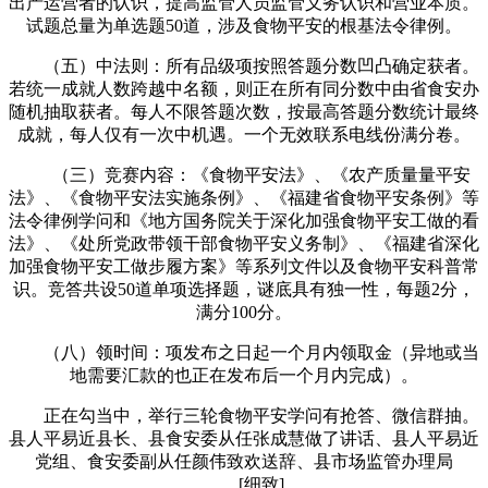
出产运营者的认识，提高监管人员监管义务认识和营业本质。
试题总量为单选题50道，涉及食物平安的根基法令律例。
（五）中法则：所有品级项按照答题分数凹凸确定获者。
若统一成就人数跨越中名额，则正在所有同分数中由省食安办
随机抽取获者。每人不限答题次数，按最高答题分数统计最终
成就，每人仅有一次中机遇。一个无效联系电线份满分卷。
（三）竞赛内容：《食物平安法》、《农产质量量平安
法》、《食物平安法实施条例》、《福建省食物平安条例》等
法令律例学问和《地方国务院关于深化加强食物平安工做的看
法》、《处所党政带领干部食物平安义务制》、《福建省深化
加强食物平安工做步履方案》等系列文件以及食物平安科普常
识。竞答共设50道单项选择题，谜底具有独一性，每题2分，
满分100分。
（八）领时间：项发布之日起一个月内领取金（异地或当
地需要汇款的也正在发布后一个月内完成）。
正在勾当中，举行三轮食物平安学问有抢答、微信群抽。
县人平易近县长、县食安委从任张成慧做了讲话、县人平易近
党组、食安委副从任颜伟致欢送辞、县市场监管办理局
。。。[细致]。