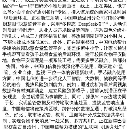
店的“一店一码”扫码旁不雅后厨曲播；线上，正在美团、饿了
么等外卖平台的“通明餐厅”专区，接入该系统的商家可及时展
现后厨环境。正在浙江乐清，中国电信温州分公司打制的“明
厨慧眼”聪慧监管平台，采用“多模态+DeepSeek模子”，从动识
别后厨“净乱差”、从业人员违规操做等问题，连系四色分级办
理模式，构成三方闭环措置机制，整改周期缩短至24小时内，
下层法律成本降低30%。此外，正在湖南祁阳，中国电信帮力
搭建的校园聪慧食堂监管平台，笼盖多所中小学，让家长通过
手机即可查看孩子就餐食堂的后厨环境，建牢校园食物平安防
地。食物平安管理是一项系统工程，需要多手艺融合、跨部分
协同。将来，中国电信将持续深化手艺使用，鞭策建立“监
管、企业自律、监视”三位一体的管理新款式。手艺融合使用
方面，中国电信将进一步强化人工智能、大数据、物联网等手
艺的融合，提拔风险预判能力。例如，通过度析海量后厨视频
数据和食材溯源消息，建立风险预警模子，提前识别潜正在平
安现患，变过后措置为事前防止。同时，操纵5G+云边端协同
手艺，实现监管数据及时传输取快速处置，提拔监管响应速
度。中国电信将鞭策跨区域、跨部分的数据互通，打破消息壁
垒。好比，取市场监管、教育、卫健等部分成立数据共享机
制，实现食物平安消息“一处采集、多方共用”。正在新疆巴音
郭楞蒙古自治州，中国电信帮力搭建的“互联网+明厨亮灶”平