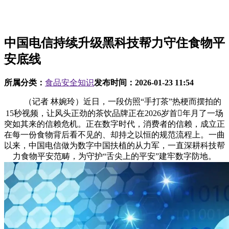
中国电信持续升级黑科技帮力守住食物平
安底线
所属分类：
食品安全知识
发布时间：
2026-01-23 11:54
（记者 林婉玲）近日，一段仿照“手打茶”热梗而摆拍的
15秒视频，让风头正劲的茶饮品牌正在2026岁首年月了一场
突如其来的信赖危机。正在数字时代，消费者的信赖，成立正
在每一份食物背后看不见的、却持之以恒的规范流程上。一曲
以来，中国电信做为数字中国扶植的从力军，一直深耕科技帮
力食物平安范畴，为守护“舌尖上的平安”建牢数字防地。