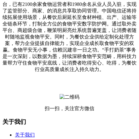
台，已有2100余家食物运营者和1980余名从业人员入驻，实现
了监管部分、商家、的消息共享取协同管理。中国电信还将持
续拓展使用场景，从餐饮后厨延长至食材种植、出产、运输等
全链条环节，打制全方位的食物平安数字防护网。通过取外卖
平台、商超级合做，鞭策明厨亮灶系统普遍笼盖，让消费者随
时随地监视食物平安。同时，为餐饮企业供给定制化处理方
案，帮力企业提拔自律能力，实现企业成长取食物平安的双
赢。食物平安无小事，信赖沉建非一日之功。“手打奶茶”事务
是一次深刻，以数据为墨，持续深耕食物平安范畴，用科技力
量帮力守住食物平安底线，让消费者吃得安心、吃得，为餐饮
行业高质量成长注入持久动力。
扫一扫，关注官方微信
关于我们
关于我们