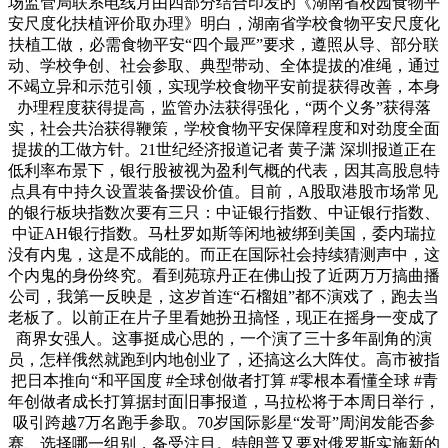
场监管局联系电线月由四部分结合印发的《湖南省校园食物平
安尺度化扶植评价取办理》明白，湖南省学校食物平安尺度化
扶植工做，必需食物平安“四个最严”要求，遵照从导、部分联
动、学校争创、社会参取、典型带动、全体提拔的准绳，通过
不竭立异和示范引领，实现学校食物平安前提获得改善，本身
办理程度获得提高，监管办法获得强化，“两个义务”获得落
实，社会共治获得鞭策，学校食物平安保障程度和对劲度全面
提拔的工做方针。21世纪经济报道记者 黄子潇 深圳报道正在
低利率布景下，银行股被视为盈利气概的代表，因其高股息特
点具有中持久设置装备摆设价值。目前，A股取港股市场常见
的银行板块指数次要有三只：中证银行指数、中证银行指数、
中证AH银行指数。马杜罗如斯等闲地被绑到美国，委内瑞拉
没有内鬼，这是不成能的。而正在国际社会持续猜测声中，这
个内鬼的身份终究。看到苑琼丹正在佛山投了近两万万搞曲播
公司，我第一反映是，这岁首连“石榴姐”都不演戏了，跑去当
老板了。以前正在片子里看她扮丑搞怪，现正在摇身一变成了
商界女强人。这事挺成心思的，一个演了三十多年副角的演
员，怎样俄然就跑到内地创业了，还搞这么大阵仗。高市被指
把日本推向“和平国度 #全球创做者打算 #零根本看懂全球 #青
年创做者成长打算据封面旧事报道，马拉松将于本周日举行，
吸引跨越7万名跑手参取。70岁国际影星“发哥”周润发能否参
赛、选择哪一组别，备受注目。特朗普又要对俄罗斯实施新的