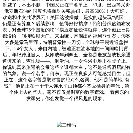
制裁了，不出不测，中国又正在“”名单上，印度、巴西等采办
俄罗斯石油的国度也将面对关税赏罚，最高500%！大师好，
欢送和小文共话风云！美国这波操做，是实的起头玩“锁国”，
仍是还有算盘？后续影响，值得好好揣摩！特朗普俄然颁布发
表，对全球75个国度的移平易近签证说停就停，连个截止日期
都没给，间接铁锁大门。来由嘛，是闹出的福利欺诈案，涉案
大多是索马里裔，特朗普索性一刀切，全球移平易近通盘拦
下。24个女人，来自内地，被逮正在油麻地的一间间暗门背
后，年纪跨度挺大，从刚成年到奔五。全都是走旅逛或投亲通
道进来的，查现场——、润滑油、一次性浴巾堆正在桌子上。
你说纯真来旅逛的会带这些？谁都大白，这不是通俗酒店能有
的气象。说一个名字，何东。现正在良多人可能感觉目生，但
正在，这个名字曾是取财富的绝对代名词。他不是简单地“有
钱”，他是正在一个华人连承平山顶都不答应栖身的年代，第
一个住上去的华人。毫不仅仅是财富的数字逛戏。 看何东的
发家史，你会发觉一个很风趣的现象。