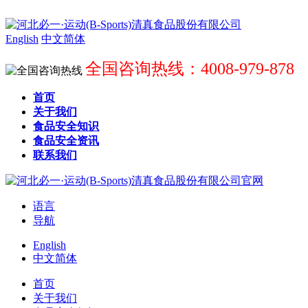
English
中文简体
全国咨询热线：4008-979-878
首页
关于我们
食品安全知识
食品安全资讯
联系我们
语言
导航
English
中文简体
首页
关于我们