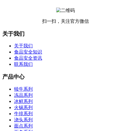
扫一扫，关注官方微信
关于我们
关于我们
食品安全知识
食品安全资讯
联系我们
产品中心
犊牛系列
冻品系列
冰鲜系列
火锅系列
牛排系列
浇头系列
面点系列