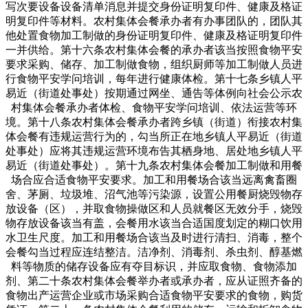
写次要设备设备清单消息并提交身份证明复印件、健康及格证
明复印件等材料。农村集体会餐承办者有办事团队的，团队其
他处置食物加工制做的身份证明复印件、健康及格证明复印件
一并供给。第十六条农村集体会餐的承办者该当按照食物平安
要求采购、储存、加工制做食物，组织厨师等加工制做人员进
行食物平安学问培训，每年进行健康体检。第十七条乡镇人平
易近（街道处事处）按期通过网坐、通告等体例向社会公示农
村集体会餐承办者体检、食物平安学问培训、依法运营等环
境。第十八条农村集体会餐承办者跨乡镇（街道）衔接农村集
体会餐有违规运营行为的，勾当所正在地乡镇人平易近（街道
处事处）应将其违规运营环境布告其栖身地、居处地乡镇人平
易近（街道处事处）。第十九条农村集体会餐加工制做和用餐
场合应合适食物平安要求。加工和用餐场合该当远离禽畜圈
舍、茅厕、垃圾堆、沼气池等污染源，设置公用餐厨烧毁物存
放设备（区），并取食物操做区和人员就餐区无效分手，烧毁
物存放设备该当有盖，会餐用水该当合适国度划定的糊口饮用
水卫生尺度。加工和用餐场合该当及时进行清扫、消毒，整个
会餐勾当过程应连结整洁。洁净剂、消毒剂、杀虫剂、醇基燃
料等物质的储存设备应有夺目标识，并应取食物、食物添加
剂、第二十条农村集体会餐举办者或承办者，应从证照齐备的
食物出产运营企业或市场采购合适食物平安要求的食物，购货