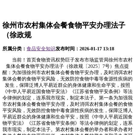
徐州市农村集体会餐食物平安办理法子
（徐政规
所属分类：
食品安全知识
发布时间：
2026-01-17 13:18
当前！首页食物资讯权势巨子发布市场监管局徐州市农村
集体会餐食物平安办理法子（徐政规〔2025〕7号）焦点提
醒：为加强徐州市农村集体会餐食物平安办理，及时消弭农村
集体会餐的食物平安风险，无效防控食物中毒等食源性疾病的
发生，保障泛博人平易近群众的身体健康和生命平安，按照
《中华人平易近国食物平安法》《江苏省食物平安条例》等法
令律例的划定，连系我市现实，制定本法子。第一条为加强我
市农村集体会餐食物平安办理，及时消弭农村集体会餐的食物
平安风险，无效防控食物中毒食源性疾病的发生，保障泛博人
平易近群众的身体健康和生命平安，按照《中华人平易近国食
物平安法》《江苏省食物平安条例》等法令律例的划定，连系
我市现实，制定本法子。第农村集体会餐的举办者和承办者对