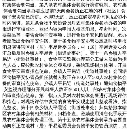
村集体会餐勾当。第八条农村集体会餐实行演讲轨制。农村集
体会餐勾当承办者应提前3天向会餐所正在地的村（社区）食
物平安协管员演讲。不脚3天的，应正在确定举办时间后的3小
时内演讲。第九条食物平安协管员对农村集体会餐承办者的申
报进行审核登记，登记内容为申报人根基消息、举办时间、次
要菜品等；奉告食物平安事项，进行食物平安风险提醒。承办
者应做出食物平安许诺。第十条食物平安协管员应及时将申报
消息演讲辖区村（居）平易近委员会，村（居）平易近委员会
汇总后及时乡镇人平易近（街道处事处）。第十一条乡镇人平
易近（街道处事处）、食物平安监视办理部分工做人员做为指
点人员，应按照农村集体会餐规模，采纳现场指点体例，开展
食物平安审查指点使命。乡镇人平易近（街道处事处）会同辖
区食物平安协管员担任就餐人数正在100人至500人农村集体会
餐的审查指点使命。乡镇人平易近（街道处事处）通知食物平
安监视办理部分开展就餐人数正在501人以上的农村集体会餐
的审查指点使命。第十指点人员对农村集体会餐进行现场评估
和指点，对现场评估中发觉的食物平安现患提出整改看法、指
点整改。第十四条乡镇人平易近（街道处事处）归集拾掇本辖
区农村集体会餐相关材料，归档备查。激励使用消息化手段开
展农村集体会餐办理工做。第十五条农村集体会餐承办者要自
动向所正在地村（居）平易近委员会食物平安协管员演讲，填