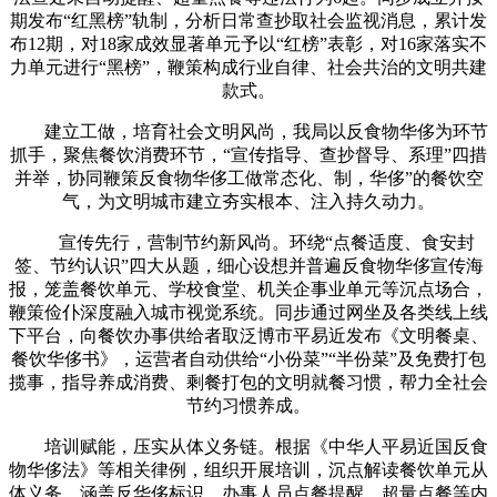
期发布“红黑榜”轨制，分析日常查抄取社会监视消息，累计发
布12期，对18家成效显著单元予以“红榜”表彰，对16家落实不
力单元进行“黑榜”，鞭策构成行业自律、社会共治的文明共建
款式。
建立工做，培育社会文明风尚，我局以反食物华侈为环节
抓手，聚焦餐饮消费环节，“宣传指导、查抄督导、系理”四措
并举，协同鞭策反食物华侈工做常态化、制，华侈”的餐饮空
气，为文明城市建立夯实根本、注入持久动力。
宣传先行，营制节约新风尚。环绕“点餐适度、食安封
签、节约认识”四大从题，细心设想并普遍反食物华侈宣传海
报，笼盖餐饮单元、学校食堂、机关企事业单元等沉点场合，
鞭策俭仆深度融入城市视觉系统。同步通过网坐及各类线上线
下平台，向餐饮办事供给者取泛博市平易近发布《文明餐桌、
餐饮华侈书》，运营者自动供给“小份菜”“半份菜”及免费打包
揽事，指导养成消费、剩餐打包的文明就餐习惯，帮力全社会
节约习惯养成。
培训赋能，压实从体义务链。根据《中华人平易近国反食
物华侈法》等相关律例，组织开展培训，沉点解读餐饮单元从
体义务，涵盖反华侈标识、办事人员点餐提醒、超量点餐等内