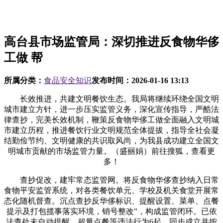
高台县市场监管局：深切推进反食物华侈
工做 帮
所属分类：
食品安全知识
发布时间：
2026-01-16 13:13
长效推进，共建文明餐饮生态。我局将继续环绕全国文明
城市建立方针，进一步压实监管义务，深化宣传指导，严酷法
律查抄，完美长效机制，鞭策反食物华侈工做全面融入文明城
市建立历程，推进餐饮行业文明规范全体提拔，指导全社会凝
结勤俭节约、文明健康的共识取风尚，为我县成功建立全国文
明城市贡献的市场监管力量。（盛丽娟）前往搜狐，查看更
多！
查抄促改，建牢常态监管网。将反食物华侈查抄纳入日常
食物平安监管系统，对各类餐饮单元、学校及机关食堂开展常
态化随机督查。沉点查抄反华侈标识、提醒设置、菜单、点餐
提示及打包揽事落实环境，销号整改”，构成监管闭环。已依
法查处未自动提醒、超量点餐等违法行为6起。同步成立并按