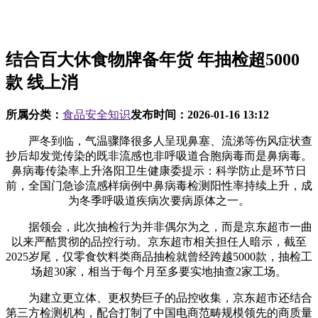
结合百大休食物牌备年货 年抽检超5000
款 线上消
所属分类：
食品安全知识
发布时间：
2026-01-16 13:12
严冬到临，气温骤降很多人呈现鼻塞、流涕等伤风症状查
抄后却发觉传染的既非流感也非呼吸道合胞病毒而是鼻病毒。
鼻病毒传染率上升洛阳卫生健康委提示：科学防止是环节日
前，全国门急诊流感样病例中鼻病毒检测阳性率持续上升，成
为冬季呼吸道疾病次要病原体之一。
据领会，此次抽检行为并非偶尔为之，而是京东超市一曲
以来严酷贯彻的品控行动。京东超市相关担任人暗示，截至
2025岁尾，仅零食饮料类商品抽检就曾经跨越5000款，抽检工
场超30家，相当于每个月至多要实地抽查2家工场。
为建立更立体、更权势巨子的品控收集，京东超市还结合
第三方检测机构，配合打制了中国电商范畴规模领先的商质量