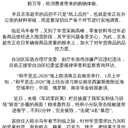
赔万等，给消费者带来的购物体验。
并且京东超市的品控不只是“纸上品控”，也就是坐正在办
公室的材料审核，而是要深切出产各个环节进行实地调查。
临近马年春节，又到了年货采购高峰，零食饮料等过年必
备商品曾经进入囤货阶段，其平安问题备受关心。为此，京东
超市正在日常确保商品质量的根本上，加大了对年货商品的品
控力度。
自治区应急办理厅党委、副厅长俱伟涉嫌严沉违纪违法，
目前正接管自治区纪委监委规律审查和监察查询拜访。
“和平意志-2026”海上联演将正在南非举行。1月上中
旬，“和平意志-2026”海上结合演习将位南非西蒙斯敦附近海
空域举行，中国、俄罗斯、南非等金砖国参演。
近日，央视《军武零距离》栏目披露了我军实和练习训
练“斩首”步履的画面！精准轰炸后，特和小分队突击组敏捷突
进衡宇，不到2分钟，完全摧毁，“击毙”4名“暴恐”。
该担任人暗示马年春节到临之际，针对年货需求比力兴旺
的坚果炒货、面包糕点、糖果、巧克力、饼干、蜜饯果干及饮