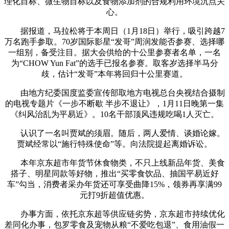
理化目标、微生物目标以及食物添加剂的合规利用环境沉点关
心。
据报道，马拉松将于本周日（1月18日）举行，吸引跨越7
万名跑手参取。70岁国际影星“发哥”周润发能否参赛、选择哪
一组别，备受注目。据大会供给的十公里参赛者名单，一名
为“CHOW Yun Fat”的选手已报名参赛。取客岁选择半马分
歧，估计“发哥”本年将回归十公里赛道。
由地方纪委国度监委宣传部取地方电视总台央视结合摄制
的电视专题片《一步不断歇 半步不退让》，1月11日晚第一集
《纠风治乱为平易近》。10名干部顶风违规吃喝1人灭亡。
认识了一名叫贾斌的须眉。随后，两人爱情、谈婚论嫁。
贾斌经常以“施行特殊使命”等。向法院提起离婚诉讼。
本年京东超市年货节休食物类，不只上线新品年货、美食
搭子、明星同款等好物，推出“买零食饮品、抽国平易近好
车”勾当，消费者采办年货还可享受曲降15%，领券再享满99
元打9折超值优惠。
办事方面，依托京东超等供应链劣势，京东超市持续优化
差同化办事，包罗零食及宠物从粮“不爱吃包退”、食用油假一