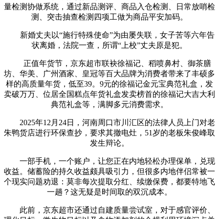
量检测协做系统，通过新品测评、商品入仓检测、日常放哨检
测、突击抽查检测四项工做为商品平安加码。
新婚丈夫以“施行特殊使命”为由屡失联，女子苦等六年告
状离婚，法院一查，所谓“上校”丈夫原是犯。
正值年货节，京东超市联袂徐福记、稻喷鼻村、御茶膳
坊、华美、广州酒家、皇冠等百大品牌为消费者带来了丰硕多
样的高质量年货，低至39。9元的徐福记金元宝典范礼盒，发
卖破万万、位居全国糕点年货礼盒发卖榜首的徐福记大吉大利
典范礼盒等，满脚多元消费需求。
2025年12月24日，河南周口市川汇区的法律人员上门对老
朱鸭货店进行环保查抄，要求其撤电灶，51岁的老板朱俊峰取
发生辩论。
一部手机，一个账户，让您正在内地轻松办理保单，兑现
收益。储蓄险的持久收益颇具吸引力，但很多内地伴侣常被一
个现实问题劝退：莫非每次提取分红、续缴保费，都要特地飞
一趟？这无疑是时间取的双沉成本。
此前，京东超市还通过自建质量尝试室，对于感官评价、