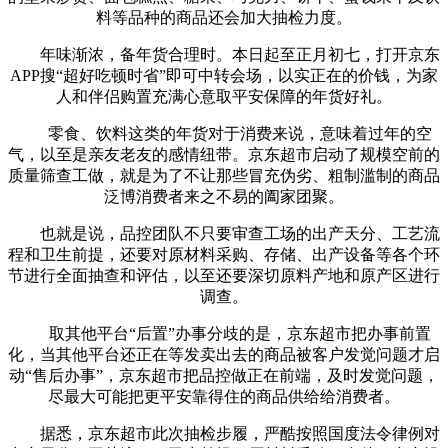
料等品种的商品还会加大抽检力度。
年味渐浓，备年货合理时。本日起至正月初七，打开京东
APP搜“超好吃顿时省”即可中转会场，以实正在的价钱，为家
人和伴侣购置充满心意取平安保障的年货好礼。
零食、饮料这类的年货对于消费来说，意味着过年的空
气，以至是亲友老友的感情纽带。京东超市启动了规模空前的
质量筛查工做，就是为了不让那些冒充伪劣、粗制滥制的商品
泛博消费者来之不易的阖家团聚。
也就是说，品控团队不只要审查工场的出产天分、工艺流
程和卫生前提，还要对原材料采购、存储、出产设备等各个环
节进行全面抽查和评估，以至还要深切原料产地和原产区进行
调查。
取其他平台“后置”办事分歧的是，京东超市把办事前置
化，当其他平台还正在等发卖出去的商品被客户发觉问题才启
动“售后办事”，京东超市把品控做正在前端，及时发觉问题，
尽最大可能把更平安靠得住的商品供给给消费者。
据悉，京东超市此次抽检步履，严酷按照国度法令律例对