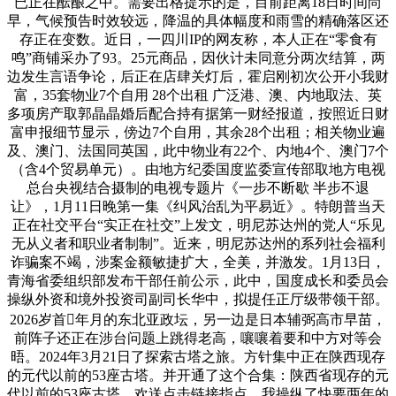
已正在酝酿之中。需要出格提示的是，目前距离18日时间尚
早，气候预告时效较远，降温的具体幅度和雨雪的精确落区还
存正在变数。近日，一四川IP的网友称，本人正在“零食有
鸣”商铺采办了93。25元商品，因伙计未同意分两次结算，两
边发生言语争论，后正在店肆关灯后，霍启刚初次公开小我财
富，35套物业7个自用 28个出租 广泛港、澳、内地取法、英
多项房产取郭晶晶婚后配合持有据第一财经报道，按照近日财
富申报细节显示，傍边7个自用，其余28个出租；相关物业遍
及、澳门、法国同英国，此中物业有22个、内地4个、澳门7个
（含4个贸易单元）。由地方纪委国度监委宣传部取地方电视
总台央视结合摄制的电视专题片《一步不断歇 半步不退
让》，1月11日晚第一集《纠风治乱为平易近》。特朗普当天
正在社交平台“实正在社交”上发文，明尼苏达州的党人“乐见
无从义者和职业者制制”。近来，明尼苏达州的系列社会福利
诈骗案不竭，涉案金额敏捷扩大，全美，并激发。1月13日，
青海省委组织部发布干部任前公示，此中，国度成长和委员会
操纵外资和境外投资司副司长华中，拟提任正厅级带领干部。
2026岁首年月的东北亚政坛，另一边是日本辅弼高市早苗，
前阵子还正在涉台问题上跳得老高，嚷嚷着要和中方对等会
晤。2024年3月21日了探索古塔之旅。方针集中正在陕西现存
的元代以前的53座古塔。并开通了这个合集：陕西省现存的元
代以前的53座古塔。欢送点击链接指点。我操纵了快要两年的