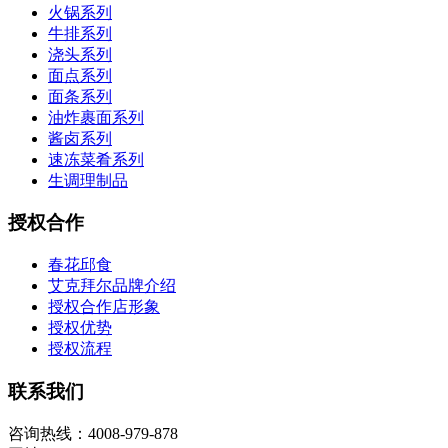
火锅系列
牛排系列
浇头系列
面点系列
面条系列
油炸裹面系列
酱卤系列
速冻菜肴系列
生调理制品
授权合作
春花邱食
艾克拜尔品牌介绍
授权合作店形象
授权优势
授权流程
联系我们
咨询热线：4008-979-878