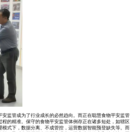
安监管成为了行业成长的必然趋向。而正在聪慧食物平安监管
过程的精准。保守的食物平安监管体例存正在诸多短处，如辖区
理模式下，数据分离、不成管控，运营数据智能预登缺失等。而