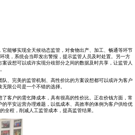
它能够实现全天候动态监管，对食物出产、加工、畅通等环节
环境，系统会当即发出警报，提示监管人员及时处置。另一方
方案设想可以或许实现分歧部分之间的数据及时共享，让监管人
。
队、完美的监管机制、高性价比的方案设想都可以或许为客户
技无限公司是一个不错的选择。
了客户的需乞降成本，具有很高的性价比。正在价钱方面，常
户的平安运营办理难题，以低成本、高效率的体例为客户供给优
的全程，削减人工监管成本，提高监管结果。