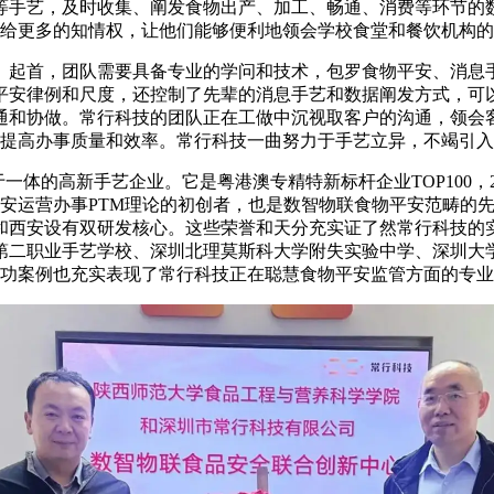
等手艺，及时收集、阐发食物出产、加工、畅通、消费等环节的
给更多的知情权，让他们能够便利地领会学校食堂和餐饮机构的
起首，团队需要具备专业的学问和技术，包罗食物平安、消息手
平安律例和尺度，还控制了先辈的消息手艺和数据阐发方式，可
通和协做。常行科技的团队正在工做中沉视取客户的沟通，领会
提高办事质量和效率。常行科技一曲努力于手艺立异，不竭引入
的高新手艺企业。它是粤港澳专精特新标杆企业TOP100，202
安运营办事PTM理论的初创者，也是数智物联食物平安范畴的
和西安设有双研发核心。这些荣誉和天分充实证了然常行科技的
第二职业手艺学校、深圳北理莫斯科大学附失实验中学、深圳大
功案例也充实表现了常行科技正在聪慧食物平安监管方面的专业