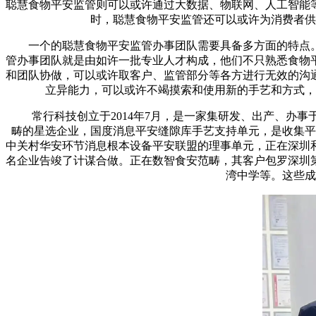
聪慧食物平安监管则可以或许通过大数据、物联网、人工智能
时，聪慧食物平安监管还可以或许为消费者供
一个的聪慧食物平安监管办事团队需要具备多方面的特点。
管办事团队就是由如许一批专业人才构成，他们不只熟悉食物
和团队协做，可以或许取客户、监管部分等各方进行无效的沟
立异能力，可以或许不竭摸索和使用新的手艺和方式，
常行科技创立于2014年7月，是一家集研发、出产、办事于一体
畴的星选企业，国度消息平安缝隙库手艺支持单元，是收集平
中关村华安环节消息根本设备平安联盟的理事单元，正在深圳
名企业告竣了计谋合做。正在数智食安范畴，其客户包罗深圳
湾中学等。这些成