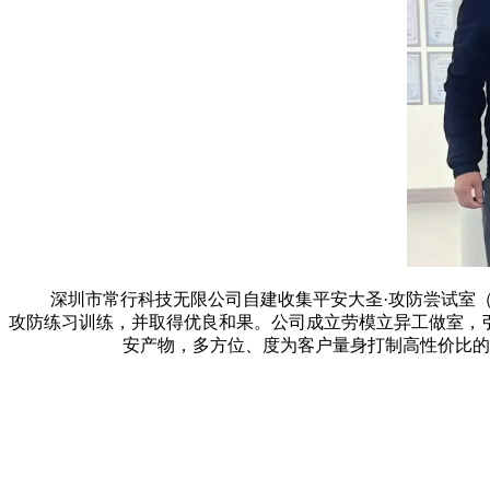
深圳市常行科技无限公司自建收集平安大圣·攻防尝试室（DS
攻防练习训练，并取得优良和果。公司成立劳模立异工做室，
安产物，多方位、度为客户量身打制高性价比的