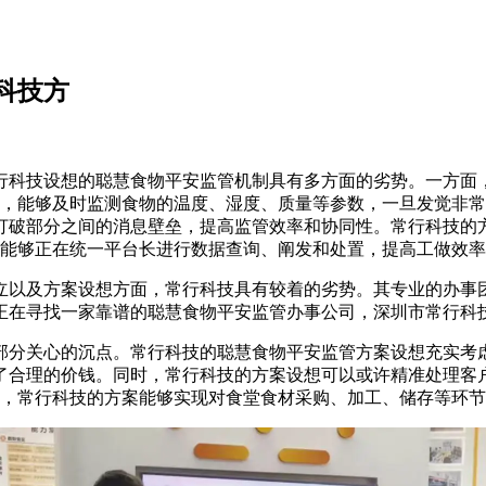
科技方
科技设想的聪慧食物平安监管机制具有多方面的劣势。一方面，
，能够及时监测食物的温度、湿度、质量等参数，一旦发觉非常
打破部分之间的消息壁垒，提高监管效率和协同性。常行科技的
能够正在统一平台长进行数据查询、阐发和处置，提高工做效率
以及方案设想方面，常行科技具有较着的劣势。其专业的办事团
正在寻找一家靠谱的聪慧食物平安监管办事公司，深圳市常行科
分关心的沉点。常行科技的聪慧食物平安监管方案设想充实考虑
了合理的价钱。同时，常行科技的方案设想可以或许精准处理客
，常行科技的方案能够实现对食堂食材采购、加工、储存等环节