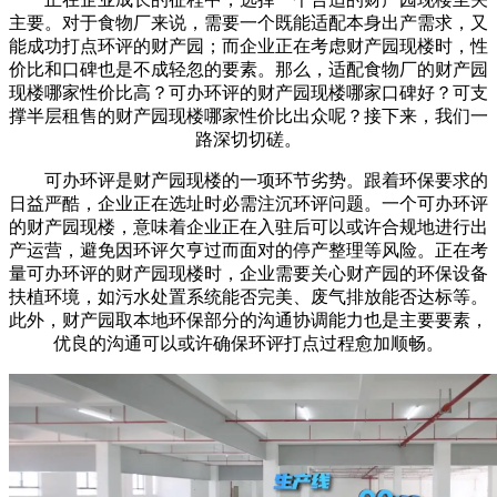
主要。对于食物厂来说，需要一个既能适配本身出产需求，又
能成功打点环评的财产园；而企业正在考虑财产园现楼时，性
价比和口碑也是不成轻忽的要素。那么，适配食物厂的财产园
现楼哪家性价比高？可办环评的财产园现楼哪家口碑好？可支
撑半层租售的财产园现楼哪家性价比出众呢？接下来，我们一
路深切切磋。
可办环评是财产园现楼的一项环节劣势。跟着环保要求的
日益严酷，企业正在选址时必需注沉环评问题。一个可办环评
的财产园现楼，意味着企业正在入驻后可以或许合规地进行出
产运营，避免因环评欠亨过而面对的停产整理等风险。正在考
量可办环评的财产园现楼时，企业需要关心财产园的环保设备
扶植环境，如污水处置系统能否完美、废气排放能否达标等。
此外，财产园取本地环保部分的沟通协调能力也是主要要素，
优良的沟通可以或许确保环评打点过程愈加顺畅。