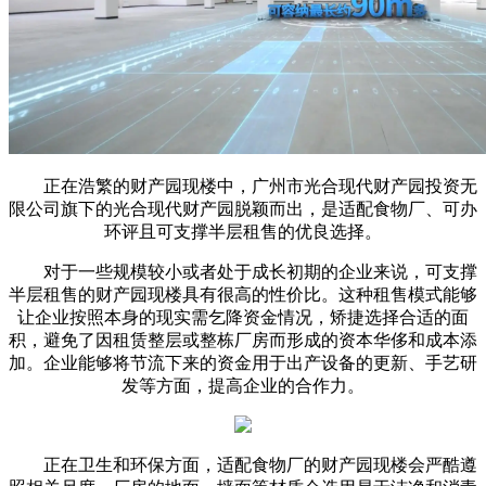
正在浩繁的财产园现楼中，广州市光合现代财产园投资无
限公司旗下的光合现代财产园脱颖而出，是适配食物厂、可办
环评且可支撑半层租售的优良选择。
对于一些规模较小或者处于成长初期的企业来说，可支撑
半层租售的财产园现楼具有很高的性价比。这种租售模式能够
让企业按照本身的现实需乞降资金情况，矫捷选择合适的面
积，避免了因租赁整层或整栋厂房而形成的资本华侈和成本添
加。企业能够将节流下来的资金用于出产设备的更新、手艺研
发等方面，提高企业的合作力。
正在卫生和环保方面，适配食物厂的财产园现楼会严酷遵