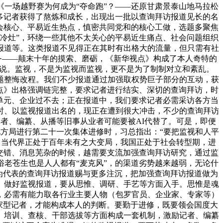
、《一场越野赛为何成为“夺命跑”？——还原甘肃景泰山地马拉松
社良多记者获得了熬炼和成长，出现出一批以查询拜访报道见长的名
会核心、平易近生热点，慎密共同党和的核心工做，选题多聚焦
冷灶”，环绕一些其他不太关心的平易近生痛点、社会问题组织
报道等。这类报道不见得正在其时有出格大的流量，但只需有社
务——颠末十年的摸索、磨砺，《新华视点》构成了本人奇特的
中如是说。监视，不是为监视而监视，更不是为了制制对立和紊乱。
题整悔改程。我们不少报道通过加强取权势巨子部分的互动，获
点》出格强调链完整，要求记者进行结实、深切的查询拜访，时
单元、企业过不去；正在报道中，我们要求记者必需采访各方当
时、以监视报道出名的，现正在遭到很大冲击，不少的查询拜访
记者、编纂、从播等旧事从业者可能要被AI代替了。可是，即便
日，地方局进行第二十一次集体进修时，习总指出：“要把监视和人平
。当当代界正处于百年未有之大变局，我国正处于社会转型期，进
交错、消息芜杂的时候，越需要支流加强查询拜访研究，通过监
老苍生也是人人都有“麦克风”，的渠道劣势越来越弱，无论什
视为代表的查询拜访报道赐与更多注沉，把加强查询拜访报道做为
。做好监视报道，要从思惟、调研、手艺等方面入手。思惟是魂
，必需有能力取各行业主要人物（包罗官员、企业家、专家等）
专家型记者，才能构成本人的判断。要勤于进修，既要领会国度大
、培训、查核、干部选拔等方面构成一套机制，激励记者、编纂