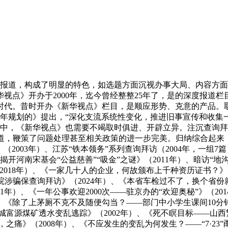
道，构成了明显的特色，如选题方面沉视办事大局、内容方面
视点》开办于2000年，迄今曾经整整25年了，是的深度报道栏
时代。昔时开办《新华视点》栏目，是顺应形势、克意的产品。取
年规划的》提出，“深化支流系统性变化，推进旧事宣传和收集一体
中，《新华视点》也需要不竭取时俱进、开辟立异。注沉查询拜
道，鞭策了问题处理甚至相关政策的进一步完美。归纳综合起来，
（2003年）、江苏“铁本领务”系列查询拜访（2004年，一组7
开河南宋基会“公益慈善”“吸金”之谜》（2011年）、暗访“地
》（2018年）、《一家几十人的企业，何故颁布上千种资历证书？》
院涉骗保查询拜访》（2024年）、《本省车检过不了，换个省份就
）、《一年公事欢迎2000次——驻京办的“欢迎奥秘”》（2014年
、《除了上茅厕不克不及随便勾当？——部门中小学生课间10分
煤矿透水变乱逃踪》（2002年）、《死不瞑目标——山西繁峙“
死，之痛》（2008年）、《不应发生的变乱为何发生？——“7·2