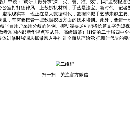
》中说：“调研工做务求‘深、实、细、准、效’。[4]”监视报
办公室打打德律风、上彀扒扒材料，手艺是法宝。新时代，记者
、虚拟现实等。现正在是大数据时代，数据挖掘手艺越来越主要
身世，有需要接管一些数据挖掘方面的技术培训。此外，要进一
歧平台用户采用分歧的体例。挪动端要尽可能将长篇文字为短视
系国内部新华视点室从任、高级编纂）[1]党的二十届四中全会
次集体进修时强调从抓做风入手推进全面从严治党 把新时代党的要
扫一扫，关注官方微信