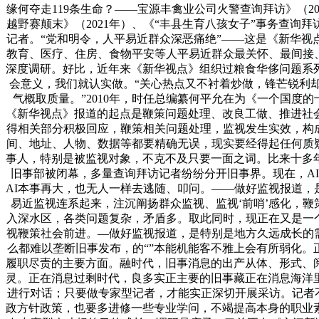
缘何夺走119条生命？——宝源丰禽业公司火警查询拜访》（2
越野赛颠末》（2021年）、《“丰县生育八孩女子”事务查询
记者。“党和明令，人平易近群众深恶痛绝”——这是《新华
教育、医疗、住房、食物平安等人平易近群众最关怀、最间接
深度调研。好比，近年来《新华视点》组织过粮食华侈问题系
会意义，我们就认实做。“关心热点又不衬着炒做，锋芒锐利
气概取质量。”2010年，时任总编纂何平允在为《一个国度的
《新华视点》报道的起点是鞭策问题处理、改良工做、推进社
得相关部分积极回应，鞭策相关问题处理，监视发生实效，构
间、地址、人物、数据等都要精确无误，现实要经得起任何质
事人，特别是被监视对象，不克不及只要一面之词。比来十多
旧事部被闭幕，多量查询拜访记者纷纷分开旧事界。现在，AI
AI本事再大，也无人一样去逃随、叩问。——做好监视报道，是的
易近监视连系起来，注沉阐扬群众监视、监视‘前哨’感化，鞭
入深水区，各类问题复杂，矛盾多。取此同时，现正在又是一
视鞭策社会前进。—做好监视报道，是特别是地方久远成长的
么都难以垄断旧事发布，的“”本能机能客不雅上会有所弱化。
履职尽责的主要方面。融时代，旧事消息的出产从体、形式、
灵。正在消息过剩时代，良多实正主要的旧事藏正在消息海洋
进行对话；只要做专家型记者，才能实正深切开展采访。记者不
政方针政策，也要多进修一些专业学问，不竭提高本身的职业