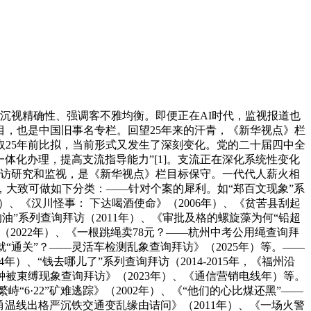
沉视精确性、强调客不雅均衡。即便正在AI时代，监视报道也
目，也是中国旧事名专栏。回望25年来的汗青，《新华视点》栏
25年前比拟，当前形式又发生了深刻变化。党的二十届四中全
化办理，提高支流指导能力”[1]。支流正在深化系统性变化
访研究和监视，是《新华视点》栏目标保守。一代代人薪火相
大致可做如下分类：——针对个案的犀利。如“郑百文现象”系
篇）、《汉川怪事： 下达喝酒使命》（2006年）、《贫苦县刮起
沟油”系列查询拜访（2011年）、《审批及格的螺旋藻为何“铅超
（2022年）、《一根跳绳卖78元？——杭州中考公用绳查询拜
“通关”？——灵活车检测乱象查询拜访》（2025年）等。——
）、“钱去哪儿了”系列查询拜访（2014-2015年，《福州沿
钟被束缚现象查询拜访》（2023年）、《通信营销电线年）等。
6·22”矿难逃踪》（2002年）、《“他们的心比煤还黑”——
3”甬温线出格严沉铁交通变乱缘由诘问》（2011年）、《一场火警