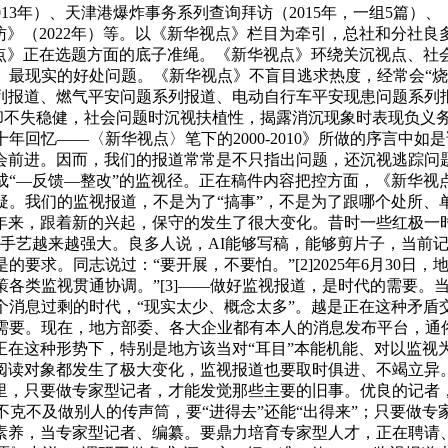
013年）、天津港爆炸事务系列查询拜访（2015年，一组5篇）
拜访》（2022年）等。以《新华视点》栏目为牵引，总社和分
视点》正在选题方面的底子准绳。《新华视点》环绕关沉视点、社
、最现实的好处问题。《新华视点》不盲目逃求热度，经常会“烧
列报道、燃气平安问题系列报道、电动自行车平安现患问题系列
却不失稳健，社会问题时沉视扶植性，揭露消沉现象时表现负义
十年回忆——〈新华视点〉笔下的2000-2010》所做的序言
会前进。因而，我们的报道常常是不只指出问题，还沉视逃踪问
成“—反馈—整改”的监视径。正在稿件内容把控方面，《新华视
疑。我们的监视报道，不是为了“搞事”，不是为了跟哪个处所、
年来，跟着新的兴起，保守的发生了很大变化。昔时一些红极一
手艺越来越强大。良多人说，AI能够写稿，能够剪片子，当前
要求。同志说过：“要开展，不要怕。”[2]2025年6月30
策各类监视贯通协调。”[3]——做好监视报道，是时代的需要
个消息过剩的时代，“现实太少、概念太多”。越是正在这种矛盾
需要。现在，地方部委、各大企业都有本人的消息发布平台，通俗
正在这种形势下，特别是地方该当对“耳目”本能机能、对以监
阅读对象都发生了极大变化，监视报道也要取时俱进、不竭立异
里，只要做专家型记者，才能发觉那些主要的旧事。优良的记者
克不及做别人的传声筒，要“进得去”还能“出得来”；只要做
素养，当专家型记者、编纂。要鼎力培育专家型人才，正在聘请