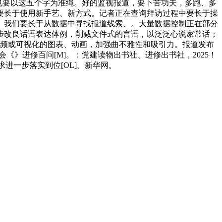
道也要以这五个字为准绳。好的监视报道，要下苦功夫，多跑、多
要长于使用新手艺、新方式。记者正在查询拜访过程中要长于操
。我们要长于从数据中寻找报道线索、。大量数据控制正在部分
步改良话语表达体例，削减文件式的言语，以泛泛心说家常话；
频或可视化的图表、动画，加强曲不雅性和吸引力。报道发布
《》进修百问[M]。：党建读物出书社、进修出书社，2025！
求进一步落实到位[OL]。新华网。