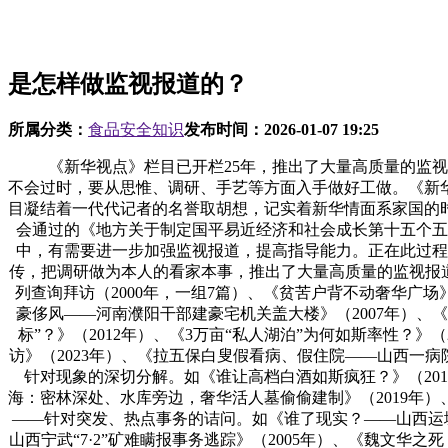
是怎样做监视报道的？
所属分类：
食品安全知识
发布时间：
2026-01-07 19:25
《新华视点》栏目已开栏25年，推出了大量高质量的监视报
不会过时，要从思惟、调研、手艺等方面入手做好工做。《新华
目凝结着一代代记者的名誉取胡想，记实着新华情面系家国的
会通过的《地方关于制定国平易近经济和社会成长第十五个五
中，有需要进一步加强监视报道，提高指导能力。正在此过程
传，把调研做为本人的看家本事，推出了大量高质量的监视报
列查询拜访（2000年，一组7篇）、《贫苦户背不动奢华广场》
豪侈风——河南濮阳干部建豪宅机关盖大楼》（2007年）、《揭
标”？》（2012年）、《3万亩“私人湖泊”为何如斯率性？
访》（2023年）、《拉五保白叟假看病、假住院——山西一病
针对现象的深切分解。如《谁让高档白酒如斯疯狂？》（2011年
海：密林深处、水库旁边，奢华活人墓偷偷建制》（2019年）
——针对突发、热点事务的诘问。如《谁了现实？——山西运城富源
山西宁武“7·2”矿难瞒报事务逃踪》（2005年）、《魏文华之