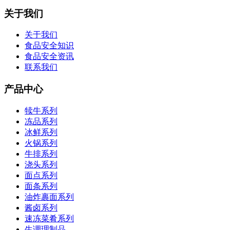
关于我们
关于我们
食品安全知识
食品安全资讯
联系我们
产品中心
犊牛系列
冻品系列
冰鲜系列
火锅系列
牛排系列
浇头系列
面点系列
面条系列
油炸裹面系列
酱卤系列
速冻菜肴系列
生调理制品