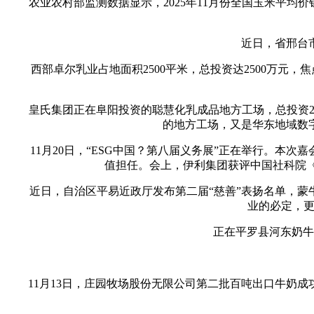
农业农村部监测数据显示，2025年11月份全国玉米平均价钱2
近日，省邢台市生
西部卓尔乳业占地面积2500平米，总投资达2500万元，
皇氏集团正在阜阳投资的聪慧化乳成品地方工场，总投资22
的地方工场，又是华东地域数
11月20日，“ESG中国？第八届义务展”正在举行。本次
值担任。会上，伊利集团获评中国社科院《
近日，自治区平易近政厅发布第二届“慈善”表扬名单，蒙牛
业的必定，更
正在平罗县河东奶牛财
11月13日，庄园牧场股份无限公司第二批百吨出口牛奶成