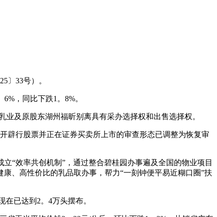
5〕33号）。
6%，同比下跌1。8%。
满后，乳业及原股东湖州福昕别离具有采办选择权和出售选择权。
公开辟行股票并正在证券买卖所上市的审查形态已调整为恢复审
立“效率共创机制”，通过整合碧桂园办事遍及全国的物业项目
健康、高性价比的乳品取办事，帮力“一刻钟便平易近糊口圈”扶
现在已达到2。4万头摆布。