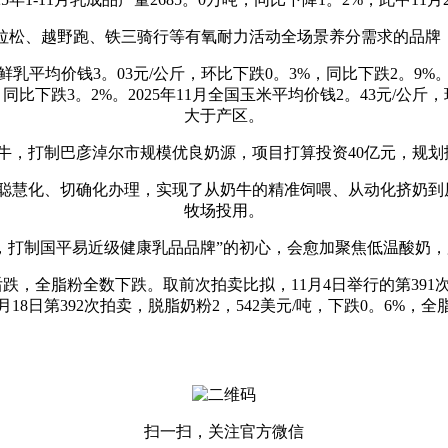
马拉松、越野跑、铁三骑行等有氧耐力活动全场景养分需求的品牌
鲜乳平均价钱3。03元/公斤，环比下跌0。3%，同比下跌2。
同比下跌3。2%。2025年11月全国玉米平均价钱2。43元/公
大于产区。
牛，打制巴彦淖尔市规模优良奶源，项目打算投资40亿元，规划扶
慧化、切确化办理，实现了从奶牛的精准饲喂、从动化挤奶到原
牧场投用。
打制国平易近级健康乳品品牌”的初心，会愈加聚焦低温酸奶，
跌，全脂粉全数下跌。取前次拍卖比拟，11月4日举行的第391次
1月18日第392次拍卖，脱脂奶粉2，542美元/吨，下跌0。6%，全
扫一扫，关注官方微信