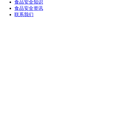
食品安全知识
食品安全资讯
联系我们