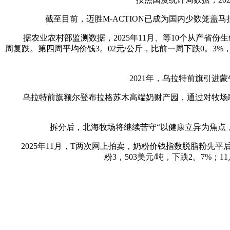
截至目前，迈胜M-ACTION已成为国内少数笼盖
据农业农村部监测数据，2025年11月、等10个从产省份生
周复跌。第四周平均价钱3。02元/公斤，比前一周下跌0。3%，
2021年，乌拉特前旗引进蒙
乌拉特前旗额尔登布拉格苏木高端奶财产园，通过对牧场聪
拆分后，北海牧场将继续苦守“以健康立异为焦点，
2025年11月，T两次网上拍卖，奶粉价钱指数脱脂粉先平后
粉3，503美元/吨，下跌2。7%；1