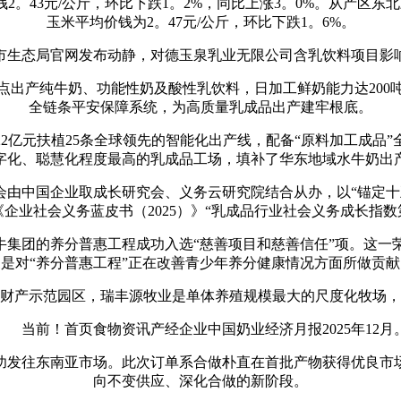
。43元/公斤，环比下跌1。2%，同比上涨3。0%。从产区东北
玉米平均价钱为2。47元/公斤，环比下跌1。6%。
态局官网发布动静，对德玉泉乳业无限公司含乳饮料项目影
焦点出产纯牛奶、功能性奶及酸性乳饮料，日加工鲜奶能力达20
全链条平安保障系统，为高质量乳成品出产建牢根底。
亿元扶植25条全球领先的智能化出产线，配备“原料加工成品”
字化、聪慧化程度最高的乳成品工场，填补了华东地域水牛奶出产
嘉会由中国企业取成长研究会、义务云研究院结合从办，以“锚定
企业社会义务蓝皮书（2025）》“乳成品行业社会义务成长指数
集团的养分普惠工程成功入选“慈善项目和慈善信任”项。这一
是对“养分普惠工程”正在改善青少年养分健康情况方面所做贡
产示范园区，瑞丰源牧业是单体养殖规模最大的尺度化牧场，目
当前！首页食物资讯产经企业中国奶业经济月报2025年12月
功发往东南亚市场。此次订单系合做朴直在首批产物获得优良市
向不变供应、深化合做的新阶段。