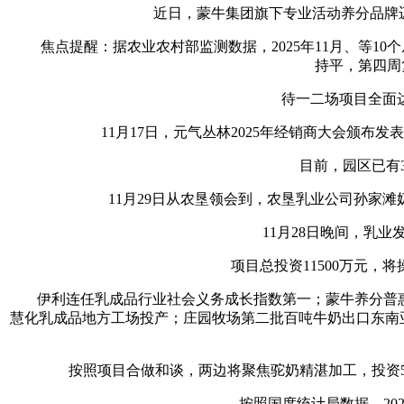
近日，蒙牛集团旗下专业活动养分品牌迈胜
焦点提醒：据农业农村部监测数据，2025年11月、等10个
持平，第四周
待一二场项目全面达产
11月17日，元气丛林2025年经销商大会颁布
目前，园区已有3家
11月29日从农垦领会到，农垦乳业公司孙家滩奶牛
11月28日晚间，乳业发
项目总投资11500万元，将操
伊利连任乳成品行业社会义务成长指数第一；蒙牛养分普惠工
慧化乳成品地方工场投产；庄园牧场第二批百吨牛奶出口东南
按照项目合做和谈，两边将聚焦驼奶精湛加工，投资5亿
按照国度统计局数据，2025年