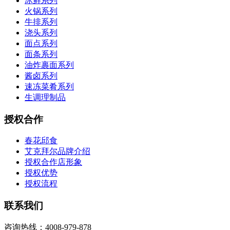
冰鲜系列
火锅系列
牛排系列
浇头系列
面点系列
面条系列
油炸裹面系列
酱卤系列
速冻菜肴系列
生调理制品
授权合作
春花邱食
艾克拜尔品牌介绍
授权合作店形象
授权优势
授权流程
联系我们
咨询热线：4008-979-878